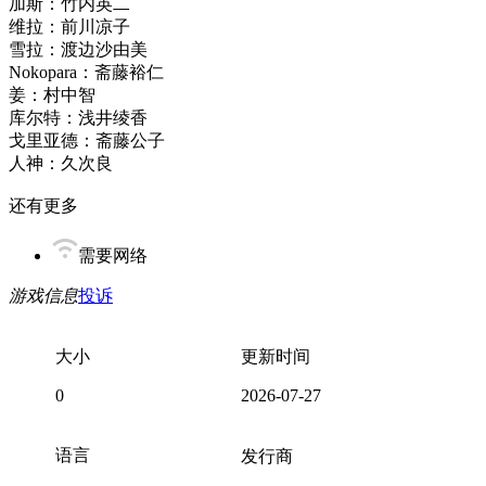
加斯：竹内英二
维拉：前川凉子
雪拉：渡边沙由美
Nokopara：斋藤裕仁
姜：村中智
库尔特：浅井绫香
戈里亚德：斋藤公子
人神：久次良
还有更多
需要网络
游戏信息
投诉
大小
更新时间
0
2026-07-27
语言
发行商