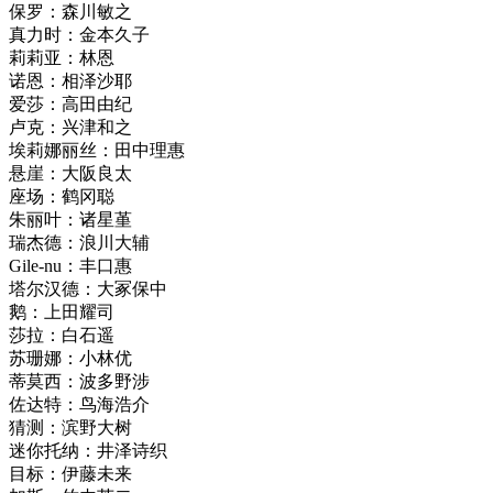
保罗：森川敏之
真力时：金本久子
莉莉亚：林恩
诺恩：相泽沙耶
爱莎：高田由纪
卢克：兴津和之
埃莉娜丽丝：田中理惠
悬崖：大阪良太
座场：鹤冈聪
朱丽叶：诸星堇
瑞杰德：浪川大辅
Gile-nu：丰口惠
塔尔汉德：大冢保中
鹅：上田耀司
莎拉：白石遥
苏珊娜：小林优
蒂莫西：波多野涉
佐达特：鸟海浩介
猜测：滨野大树
迷你托纳：井泽诗织
目标：伊藤未来