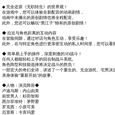
◆ 完全还原《无职转生》的世界观！
在游戏中，您可以体验全新配音的动画剧情，
动画中未播出的原创剧情也将全程配音。
此外，您还可以畅玩“黑江子”独有的原创剧情！
◆ 拉近与角色距离的互动内容
在冒险间隙，通过对话与角色互动，享受乐趣！
此外，在与特定角色进行更亲密互动的私人时间里，您可以看
◆ 简单易上手的操作，深度刺激的3D战斗！
任何人都能轻松上手的回合制战斗系统。
角色阵型和技能选择将决定战斗的胜负！
一部宏大的奇幻史诗，讲述了一个重生的、无业游民、宅男决定
亲身体验“重新开始”的故事。
◆人物：演员阵容◆
卢迪乌斯：内山由美
前世男人：杉田智和
西尔菲埃特：茅野爱
罗克西：小原可美
厄里斯：卡库玛爱