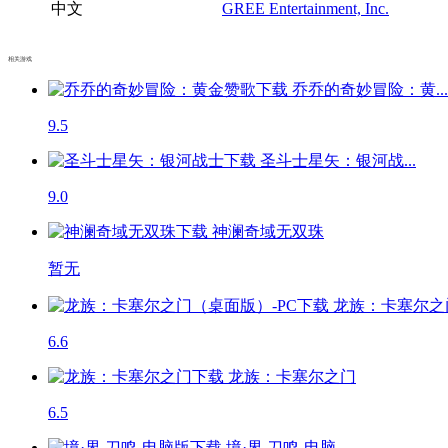
中文
GREE Entertainment, Inc.
相关游戏
乔乔的奇妙冒险：黄...
9.5
圣斗士星矢：银河战...
9.0
神澜奇域无双珠
暂无
龙族：卡塞尔之门
6.6
龙族：卡塞尔之门
6.5
境·界 刀鸣-电脑...