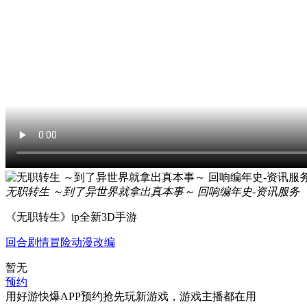
无职转生 ～到了异世界就拿出真本事～ 回响编年史-资讯服务
《无职转生》ip全新3D手游
回合
剧情
冒险
动漫改编
暂无
预约
用好游快爆APP预约抢先玩新游戏，游戏主播都在用