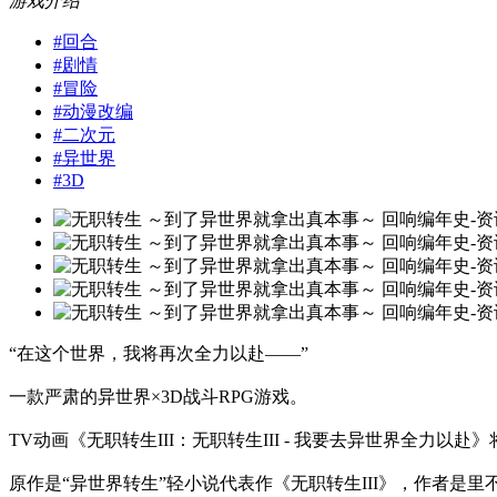
游戏介绍
#
回合
#
剧情
#
冒险
#
动漫改编
#
二次元
#
异世界
#
3D
“在这个世界，我将再次全力以赴——”
一款严肃的异世界×3D战斗RPG游戏。
TV动画《无职转生III：无职转生III - 我要去异世界全力以
原作是“异世界转生”轻小说代表作《无职转生III》，作者是里