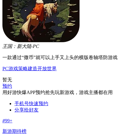
王国：新大陆-PC
一款通过“撒币”就可以上手又上头的横版卷轴塔防游戏
PC游戏
策略
建造
开放世界
暂无
预约
用好游快爆APP预约抢先玩新游戏，游戏主播都在用
手机号快速预约
分享给好友
#
99+
新游期待榜