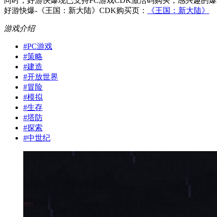
同时，好游快爆现已支持PC游戏CDK激活码购买，感兴趣的
好游快爆-《王国：新大陆》CDK购买页：
《王国：新大陆》
游戏介绍
#
PC游戏
#
策略
#
建造
#
开放世界
#
冒险
#
模拟
#
生存
#
塔防
#
探索
#
中世纪