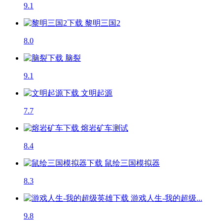
9.1
黎明三国2
8.0
脑裂
9.1
文明起源
7.7
熔岩矿车
测试
8.4
鼠绘三国模拟器
8.3
游戏人生-我的超级...
9.8