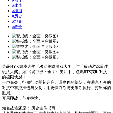
#
动作
#
建造
#
模拟
#
历史
#
坦克
#
战争
荣获NYX游戏大奖「移动策略游戏大奖」与「移动游戏最佳
玩法大奖」,在《警戒线：全面冲突》中，点燃RTS实时对抗
的极限快感！
一声命令，征服行动即刻开启。调度你的部队，在瞬息万变的
对抗中掌控推进与反制，用更快判断与更果断执行，打出你的
胜局。
开局即战，节奏拉满。
知名战场还原： 历史由你书写