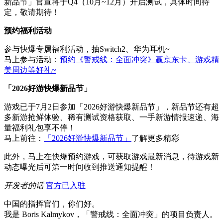
新品节」官宣将于Q4（10月~12月）开启测试，具体时间待
定，敬请期待！
预约福利活动
参与快爆专属福利活动，抽Switch2、华为耳机~
马上参与活动：
预约《警戒线：全面冲突》赢京东卡、游戏精
美周边等好礼~
「2026好游快爆新品节」
游戏已于7月2日参加「2026好游快爆新品节」，新品节还有超
多新游抢鲜体验、稀有测试资格获取、一手新游情报速递、海
量福利礼包享不停！
马上前往：
「2026好游快爆新品节」
了解更多精彩
此外，马上在快爆预约游戏，可获取游戏最新消息，待游戏新
动态曝光后可第一时间收到推送通知提醒！
开发者的话
官方已入驻
中国的指挥官们，你们好。
我是 Boris Kalmykov，「警戒线：全面冲突」的项目负责人。