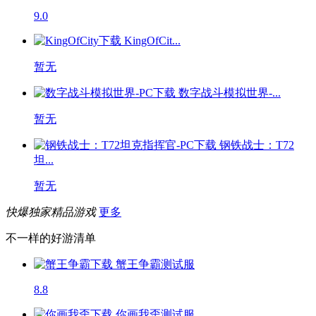
9.0
KingOfCit...
暂无
数字战斗模拟世界-...
暂无
钢铁战士：T72
坦...
暂无
快爆独家精品游戏
更多
不一样的好游清单
蟹王争霸
测试服
8.8
你画我歪
测试服