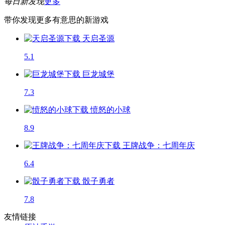
每日新发现
更多
带你发现更多有意思的新游戏
天启圣源
5.1
巨龙城堡
7.3
愤怒的小球
8.9
王牌战争：七周年庆
6.4
骰子勇者
7.8
友情链接