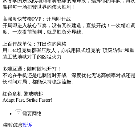
从冬季的东线战场到布满战壕的海岸线，指挥你的军队，再次
赢得每一场扭转世界的伟大胜利！
高强度快节奏PVP：开局即开战
开局即进入核心节奏，没有冗长建造，直接开战！一次精准调
度、一次提前预判，就是胜负分界线。
上百作战单位：打出你的风格
用T-34坦克集群碾压敌人，亦或用鼠式坦克的“顶级防御”和重
装工艺地狱对手的凶猛火力
多端互通：随时随地开打！
不论在手机还是电脑随时开战！深度优化无论高帧率对战还是
长时间对局，都能保持稳定流畅。
红色危机 警戒响起
Adapt Fast, Strike Faster!
需要网络
游戏信息
投诉