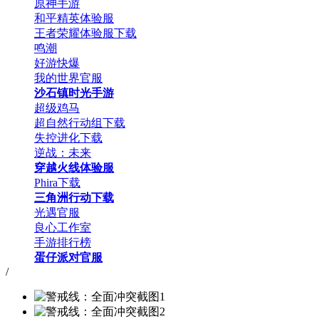
原神手游
和平精英体验服
王者荣耀体验服下载
鸣潮
好游快爆
我的世界官服
沙石镇时光手游
超级鸡马
超自然行动组下载
失控进化下载
逆战：未来
穿越火线体验服
Phira下载
三角洲行动下载
光遇官服
良心工作室
手游排行榜
蛋仔派对官服
/