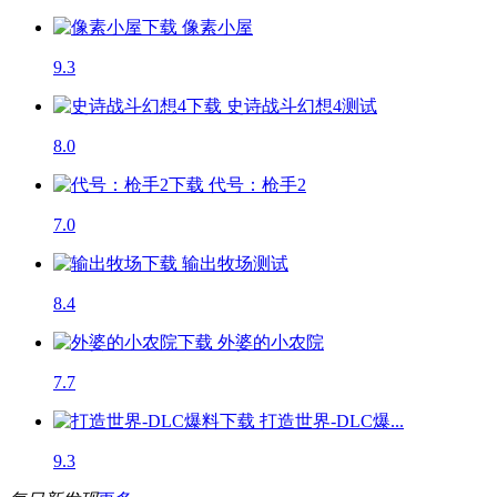
像素小屋
9.3
史诗战斗幻想4
测试
8.0
代号：枪手2
7.0
输出牧场
测试
8.4
外婆的小农院
7.7
打造世界-DLC爆...
9.3