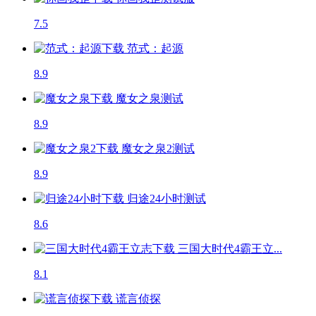
7.5
范式：起源
8.9
魔女之泉
测试
8.9
魔女之泉2
测试
8.9
归途24小时
测试
8.6
三国大时代4霸王立...
8.1
谎言侦探