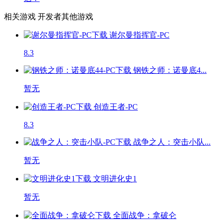
相关游戏
开发者其他游戏
谢尔曼指挥官-PC
8.3
钢铁之师：诺曼底4...
暂无
创造王者-PC
8.3
战争之人：突击小队...
暂无
文明进化史1
暂无
全面战争：拿破仑