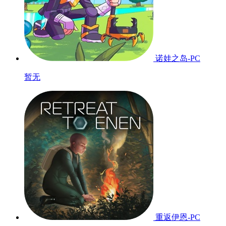
诺娃之岛-PC
暂无
重返伊恩-PC