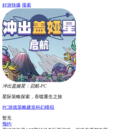
好游快爆
搜索
冲出盖娅星：启航-PC
星际策略探索，吞噬重生之旅
PC游戏
策略
建造
科幻
模拟
暂无
预约