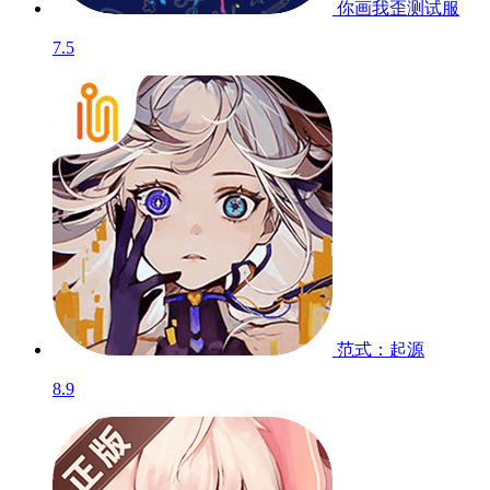
你画我歪
测试服
7.5
范式：起源
8.9