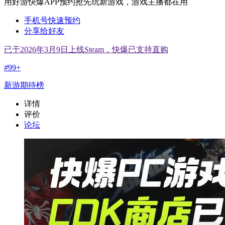
用好游快爆APP预约抢先玩新游戏，游戏主播都在用
手机号快速预约
分享给好友
已于2026年3月9日上线Steam，快爆已支持直购
#
99+
新游期待榜
详情
评价
论坛