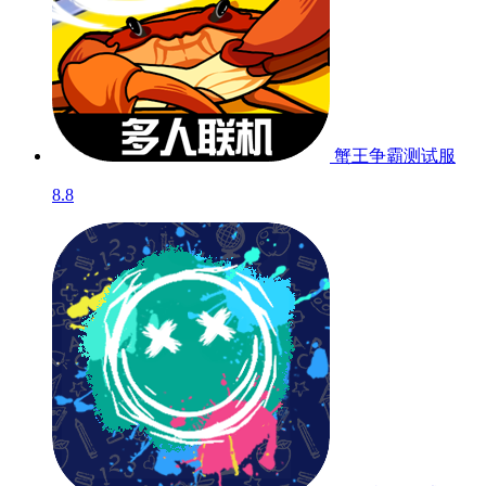
蟹王争霸
测试服
8.8