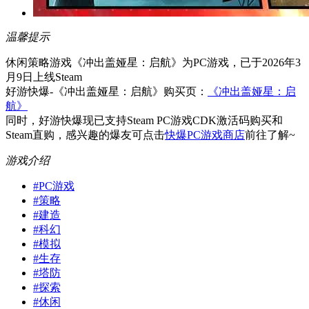
温馨提示
休闲策略游戏《冲出盖娅星：启航》为PC游戏，已于2026年3
月9日上线Steam
好游快爆-《冲出盖娅星：启航》购买页：
《冲出盖娅星：启
航》
同时，好游快爆现已支持Steam PC游戏CDK激活码购买和
Steam直购，感兴趣的爆友可点击
快爆PC游戏商店
前往了解~
游戏介绍
#
PC游戏
#
策略
#
建造
#
科幻
#
模拟
#
生存
#
塔防
#
探索
#
休闲