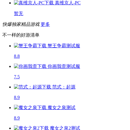
真维京人-PC
暂无
快爆独家精品游戏
更多
不一样的好游清单
蟹王争霸
测试服
8.8
你画我歪
测试服
7.5
范式：起源
8.9
魔女之泉
测试
8.9
魔女之泉2
测试