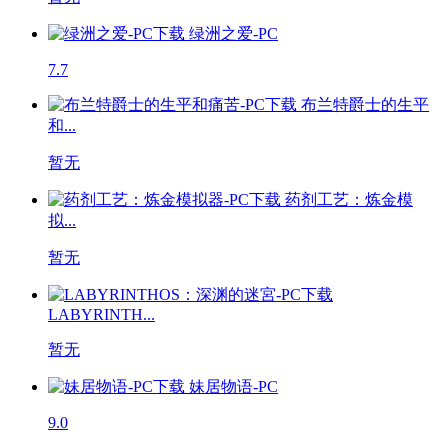
绿洲之爱-PC
7.7
布兰特爵士的生平
和...
暂无
药剂工艺：炼金模
拟...
暂无
LABYRINTH...
暂无
妹居物语-PC
9.0