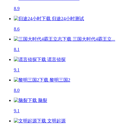
8.9
归途24小时
测试
8.6
三国大时代4霸王立...
8.1
谎言侦探
9.1
黎明三国2
8.0
脑裂
9.1
文明起源