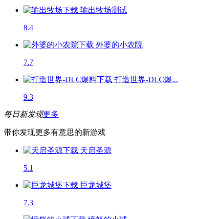
输出牧场
测试
8.4
外婆的小农院
7.7
打造世界-DLC爆...
9.3
每日新发现
更多
带你发现更多有意思的新游戏
天启圣源
5.1
巨龙城堡
7.3