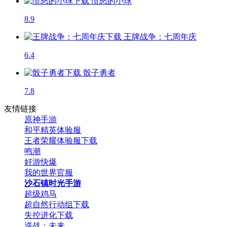
愤怒的小球
8.9
王牌战争：七周年庆
6.4
骰子勇者
7.8
友情链接
原神手游
和平精英体验服
王者荣耀体验服下载
鸣潮
好游快爆
我的世界官服
沙石镇时光手游
超级鸡马
超自然行动组下载
失控进化下载
逆战：未来