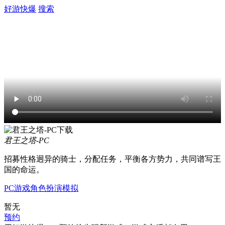
好游快爆
搜索
君王之塔-PC
招募性格迥异的骑士，分配任务，平衡各方势力，共同谱写王
国的命运。
PC游戏
角色扮演
模拟
暂无
预约