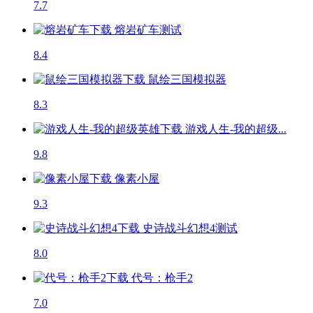
7.7
熔岩矿车
测试
8.4
鼠绘三国模拟器
8.3
游戏人生-我的超级...
9.8
像素小屋
9.3
史诗战斗幻想4
测试
8.0
代号：枪手2
7.0