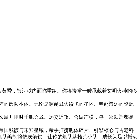
国步入黄昏，银河秩序面临重组。你将接掌一艘承载着文明火种的移
阵的部队本体。无论是穿越战火纷飞的星区、奔赴遥远的资源
长展开即时千舰会战。远交近攻、合纵连横，每一次跃迁都是
帝国残骸与未知星域，亲手打捞舰体碎片、引擎核心与古老科
舰队编制将依次解锁，让你的舰队从拾荒小队，成长为足以撼动