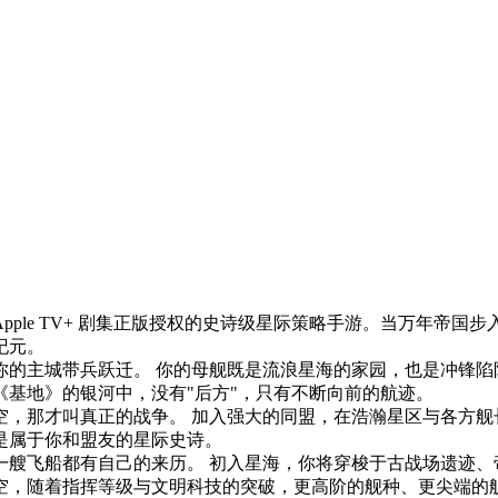
ple TV+ 剧集正版授权的史诗级星际策略手游。当万年帝
纪元。
你的主城带兵跃迁。 你的母舰既是流浪星海的家园，也是冲锋陷
基地》的银河中，没有"后方"，只有不断向前的航迹。
空，那才叫真正的战争。 加入强大的同盟，在浩瀚星区与各方舰
是属于你和盟友的星际史诗。
一艘飞船都有自己的来历。 初入星海，你将穿梭于古战场遗迹、
空，随着指挥等级与文明科技的突破，更高阶的舰种、更尖端的