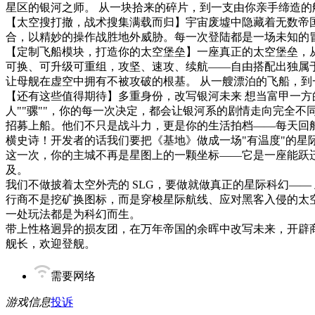
星区的银河之师。 从一块拾来的碎片，到一支由你亲手缔造
【太空搜打撤，战术搜集满载而归】宇宙废墟中隐藏着无数帝
合，以精妙的操作战胜地外威胁。每一次登陆都是一场未知的
【定制飞船模块，打造你的太空堡垒】一座真正的太空堡垒，
可换、可升级可重组，攻坚、速攻、续航——自由搭配出独属
让母舰在虚空中拥有不被攻破的根基。 从一艘漂泊的飞船，
【还有这些值得期待】多重身份，改写银河未来 想当富甲一方
人""骡""，你的每一次决定，都会让银河系的剧情走向完全
招募上船。他们不只是战斗力，更是你的生活拍档——每天回
横史诗！开发者的话我们要把《基地》做成一场"有温度"的星
这一次，你的主城不再是星图上的一颗坐标——它是一座能跃
及。
我们不做披着太空外壳的 SLG，要做就做真正的星际科幻—
行商不是挖矿换图标，而是穿梭星际航线、应对黑客入侵的太空
一处玩法都是为科幻而生。
带上性格迥异的损友团，在万年帝国的余晖中改写未来，开辟
舰长，欢迎登舰。
需要网络
游戏信息
投诉