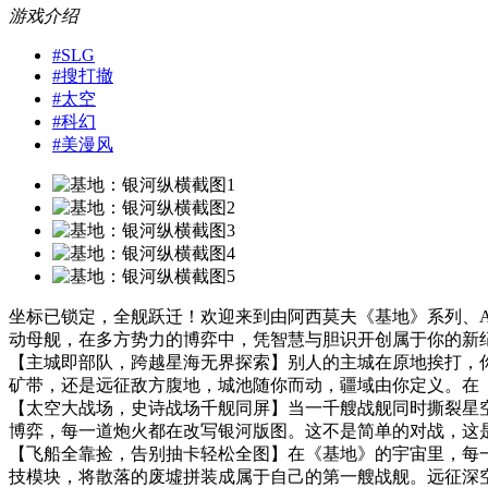
游戏介绍
#
SLG
#
搜打撤
#
太空
#
科幻
#
美漫风
坐标已锁定，全舰跃迁！欢迎来到由阿西莫夫《基地》系列、Ap
动母舰，在多方势力的博弈中，凭智慧与胆识开创属于你的新
【主城即部队，跨越星海无界探索】别人的主城在原地挨打，
矿带，还是远征敌方腹地，城池随你而动，疆域由你定义。在《
【太空大战场，史诗战场千舰同屏】当一千艘战舰同时撕裂星
博弈，每一道炮火都在改写银河版图。这不是简单的对战，这
【飞船全靠捡，告别抽卡轻松全图】在《基地》的宇宙里，每
技模块，将散落的废墟拼装成属于自己的第一艘战舰。远征深