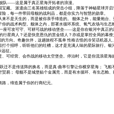
的舰队——这是属于真正星海开拓者的浪漫。
国宝藏。 派遣由三名英雄组成的突击小组，降落于神秘星球开启
冒险，每一件带回母舰的战利品，都是你实力与智慧的勋章。
从来不是天生的，而是被你亲手缔造的。 舰体之外，能量炮台、
于你的战术构型。舰体之内，部署水循环系统、氧气农场与生态
到一座可攻可守、可耕可战的移动堡垒——这是你在银河中真正的
的行星商人？还是快意恩仇的赏金猎人？亦或是掌控全局的幕僚大
不同的方向。奇趣伙伴，这趟旅程不孤单 性格古怪的冷笑话机器
船打个招呼，听听他们的吐槽，这才是充满人味的星际旅行。银
际远征。
迁、可经营、会作战的移动太空堡垒。停泊时，它是你流浪星海
— 跃迁不是传送阵的换名，而是真·曲率引擎让你横穿星海； 飞
贸易； 母舰不是城堡贴个金属壳，而是有水循环、有生态舱、
商路，缔造属于你的行商纪元。