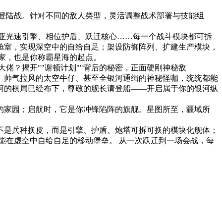
登陆战。针对不同的敌人类型，灵活调整战术部署与技能组
亚光速引擎、相位护盾、跃迁核心……每一个战斗模块都可拆
舱室，实现深空中的自给自足；架设防御阵列、扩建生产模块，
家，也是你称霸星海的起点。
佬？揭开""谢顿计划""背后的秘密，正面硬刚神秘敌
人、帅气拉风的太空牛仔、甚至全银河通缉的神秘怪咖，统统都能
河的棋局已经布下，尊敬的舰长请登船——开启属于你的银河纵
的家园；启航时，它是你冲锋陷阵的旗舰。星图所至，疆域所
船不是兵种换皮，而是引擎、护盾、炮塔可拆可换的模块化舰体；
能在虚空中自给自足的移动堡垒。 从一次跃迁到一场会战，每