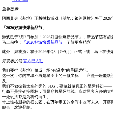
温馨提示
阿西莫夫《基地》正版授权游戏《基地：银河纵横》将于2026
「2026好游快爆新品节」
游戏已于7月2日参加「2026好游快爆新品节」，新品节还
马上前往：
「2026好游快爆新品节」
了解更多精彩
此外，游戏预计将于2026年Q3（7~9月）正式上线，马上
开发者的话
官方已入驻
我们要把《基地》做成一场"有温度"的星际远征。
这一次，你的主城不再是星图上的一颗坐标——它是一座能跃
及。
我们不做披着太空外壳的 SLG，要做就做真正的星际科幻—
行商不是挖矿换图标，而是穿梭星际航线、应对黑客入侵的太空
一处玩法都是为科幻而生。
带上性格迥异的损友团，在万年帝国的余晖中改写未来，开辟
舰长，欢迎登舰。