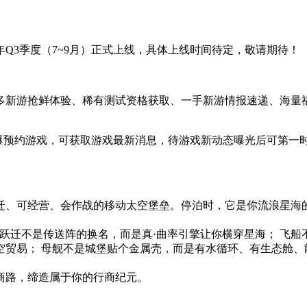
年Q3季度（7~9月）正式上线，具体上线时间待定，敬请期待！
有超多新游抢鲜体验、稀有测试资格获取、一手新游情报速递、海量
在快爆预约游戏，可获取游戏最新消息，待游戏新动态曝光后可第一
迁、可经营、会作战的移动太空堡垒。停泊时，它是你流浪星海
— 跃迁不是传送阵的换名，而是真·曲率引擎让你横穿星海； 飞
贸易； 母舰不是城堡贴个金属壳，而是有水循环、有生态舱、
商路，缔造属于你的行商纪元。