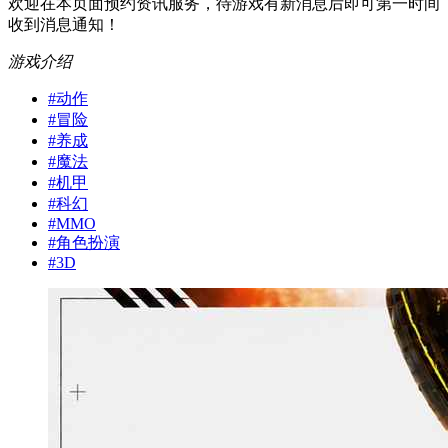
欢迎在本页面预约资讯服务，待游戏有新消息后即可第一时间
收到消息通知！
游戏介绍
#
动作
#
冒险
#
养成
#
魔法
#
机甲
#
科幻
#
MMO
#
角色扮演
#
3D