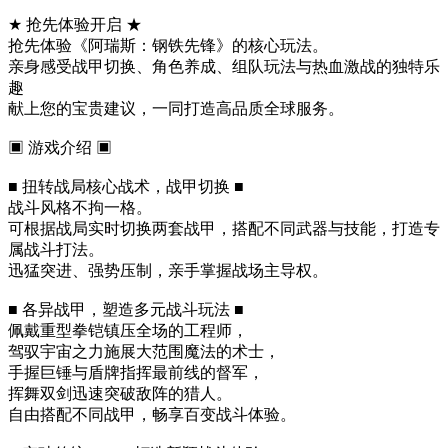
★ 抢先体验开启 ★
抢先体验《阿瑞斯：钢铁先锋》的核心玩法。
亲身感受战甲切换、角色养成、组队玩法与热血激战的独特乐
趣
献上您的宝贵建议，一同打造高品质全球服务。
▣ 游戏介绍 ▣
■ 扭转战局核心战术，战甲切换 ■
战斗风格不拘一格。
可根据战局实时切换两套战甲，搭配不同武器与技能，打造专
属战斗打法。
迅猛突进、强势压制，亲手掌握战场主导权。
■ 各异战甲，塑造多元战斗玩法 ■
佩戴重型拳铠镇压全场的工程师，
驾驭宇宙之力施展大范围魔法的术士，
手握巨锤与盾牌指挥最前线的督军，
挥舞双剑迅速突破敌阵的猎人。
自由搭配不同战甲，畅享百变战斗体验。