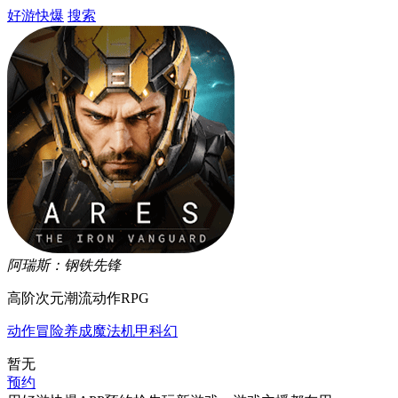
好游快爆
搜索
阿瑞斯：钢铁先锋
高阶次元潮流动作RPG
动作
冒险
养成
魔法
机甲
科幻
暂无
预约