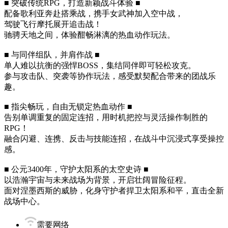
■ 突破传统RPG，打造新颖战斗体验 ■
配备歌利亚奔赴搭乘战，携手女武神加入空中战，
驾驶飞行摩托展开追击战！
驰骋天地之间，体验酣畅淋漓的热血动作玩法。
■ 与同伴组队，并肩作战 ■
单人难以抗衡的强悍BOSS，集结同伴即可轻松攻克。
参与攻击队、突袭等协作玩法，感受默契配合带来的团战乐
趣。
■ 指尖畅玩，自由无锁定热血动作 ■
告别单调重复的固定连招，用时机把控与灵活操作制胜的
RPG！
融合闪避、连携、反击与技能连招，在战斗中沉浸式享受操控
感。
■ 公元3400年，守护太阳系的太空史诗 ■
以浩瀚宇宙与未来战场为背景，开启壮阔冒险征程。
面对涅墨西斯的威胁，化身守护者捍卫太阳系和平，直击全新
战场中心。
需要网络