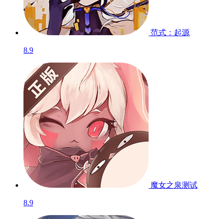
范式：起源
8.9
魔女之泉
测试
8.9