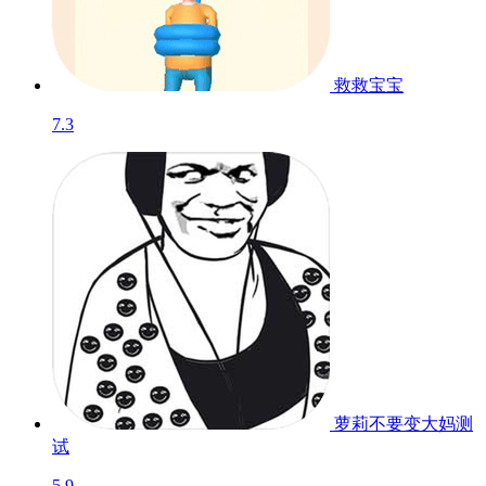
救救宝宝
7.3
萝莉不要变大妈
测
试
5.9