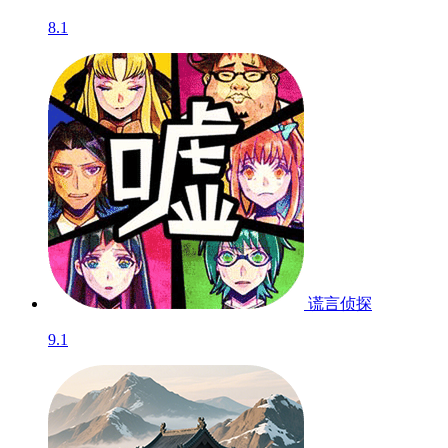
8.1
谎言侦探
9.1