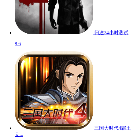
归途24小时
测试
8.6
三国大时代4霸王
立...