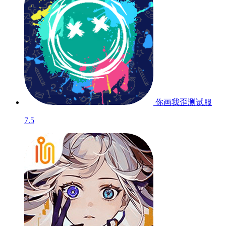
你画我歪
测试服
7.5