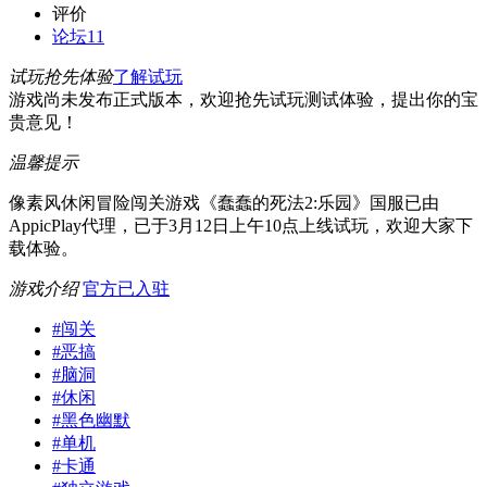
评价
论坛
11
试玩抢先体验
了解试玩
游戏尚未发布正式版本，欢迎抢先试玩测试体验，提出你的宝
贵意见！
温馨提示
像素风休闲冒险闯关游戏《蠢蠢的死法2:乐园》国服已由
AppicPlay代理，已于3月12日上午10点上线试玩，欢迎大家下
载体验。
游戏介绍
官方已入驻
#
闯关
#
恶搞
#
脑洞
#
休闲
#
黑色幽默
#
单机
#
卡通