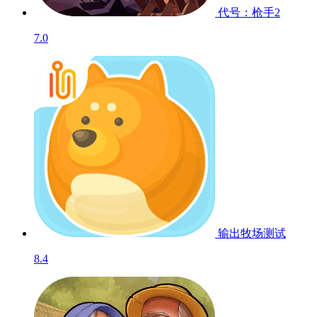
代号：枪手2
7.0
输出牧场
测试
8.4