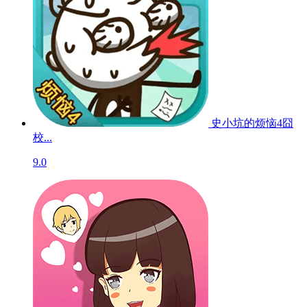
史小坑的烦恼4囧
校...
9.0