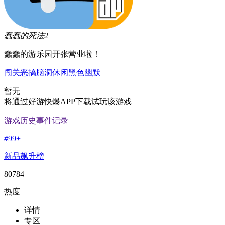
蠢蠢的死法2
蠢蠢的游乐园开张营业啦！
闯关
恶搞
脑洞
休闲
黑色幽默
暂无
将通过好游快爆APP下载试玩该游戏
游戏历史事件记录
#
99+
新品飙升榜
80784
热度
详情
专区