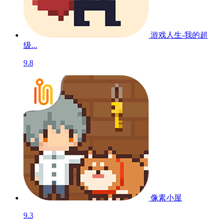
游戏人生-我的超
级...
9.8
像素小屋
9.3