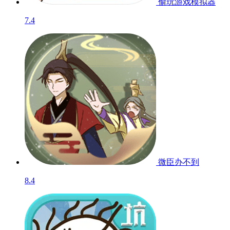
偷玩游戏模拟器
7.4
微臣办不到
8.4