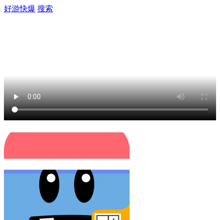
好游快爆
搜索