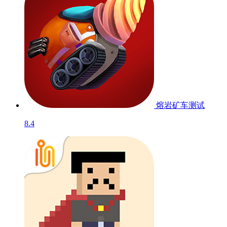
熔岩矿车
测试
8.4