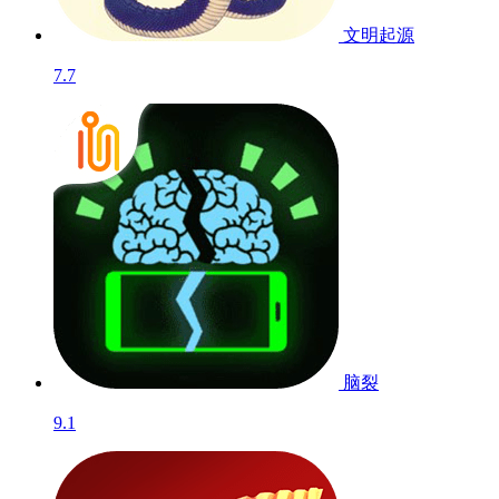
文明起源
7.7
脑裂
9.1