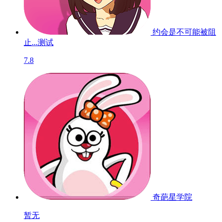
约会是不可能被阻
止...
测试
7.8
奇葩星学院
暂无