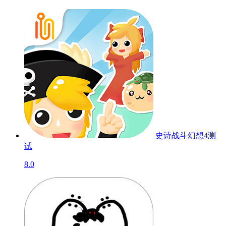
史诗战斗幻想4
测
试
8.0