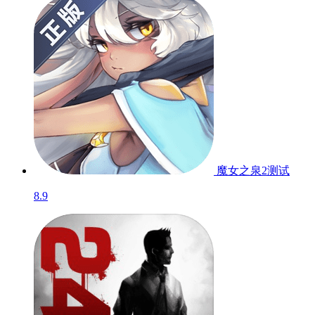
魔女之泉2
测试
8.9