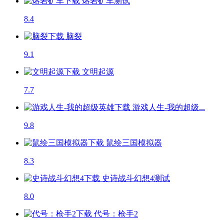
熔岩矿车
测试
8.4
脑裂
9.1
文明起源
7.7
游戏人生-我的超级...
9.8
鼠绘三国模拟器
8.3
史诗战斗幻想4
测试
8.0
代号：枪手2