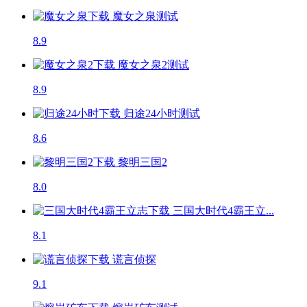
魔女之泉
测试
8.9
魔女之泉2
测试
8.9
归途24小时
测试
8.6
黎明三国2
8.0
三国大时代4霸王立...
8.1
谎言侦探
9.1