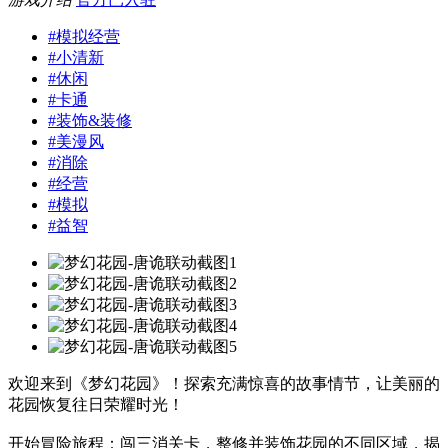
#
模拟经营
#
小清新
#
休闲
#
卡通
#
装饰&装修
#
美漫风
#
消除
#
经营
#
模拟
#
益智
欢迎来到《梦幻花园》！探索充满惊喜的故事情节，让美丽的
花园恢复往日荣耀时光！
开始冒险旅程：闯三消关卡，整修并装饰花园的不同区域，揭