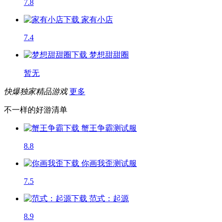
7.8
家有小店
7.4
梦想甜甜圈
暂无
快爆独家精品游戏
更多
不一样的好游清单
蟹王争霸
测试服
8.8
你画我歪
测试服
7.5
范式：起源
8.9