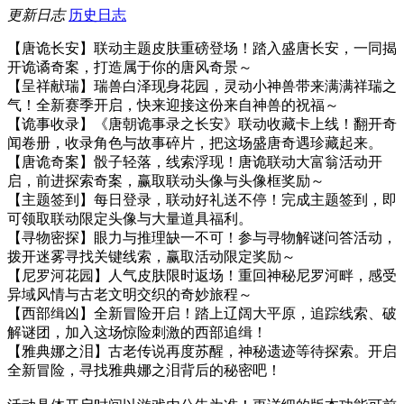
更新日志
历史日志
【唐诡长安】联动主题皮肤重磅登场！踏入盛唐长安，一同揭
开诡谲奇案，打造属于你的唐风奇景～
【呈祥献瑞】瑞兽白泽现身花园，灵动小神兽带来满满祥瑞之
气！全新赛季开启，快来迎接这份来自神兽的祝福～
【诡事收录】《唐朝诡事录之长安》联动收藏卡上线！翻开奇
闻卷册，收录角色与故事碎片，把这场盛唐奇遇珍藏起来。
【唐诡奇案】骰子轻落，线索浮现！唐诡联动大富翁活动开
启，前进探索奇案，赢取联动头像与头像框奖励～
【主题签到】每日登录，联动好礼送不停！完成主题签到，即
可领取联动限定头像与大量道具福利。
【寻物密探】眼力与推理缺一不可！参与寻物解谜问答活动，
拨开迷雾寻找关键线索，赢取活动限定奖励～
【尼罗河花园】人气皮肤限时返场！重回神秘尼罗河畔，感受
异域风情与古老文明交织的奇妙旅程～
【西部缉凶】全新冒险开启！踏上辽阔大平原，追踪线索、破
解谜团，加入这场惊险刺激的西部追缉！
【雅典娜之泪】古老传说再度苏醒，神秘遗迹等待探索。开启
全新冒险，寻找雅典娜之泪背后的秘密吧！