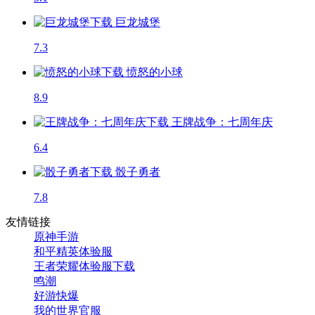
巨龙城堡
7.3
愤怒的小球
8.9
王牌战争：七周年庆
6.4
骰子勇者
7.8
友情链接
原神手游
和平精英体验服
王者荣耀体验服下载
鸣潮
好游快爆
我的世界官服