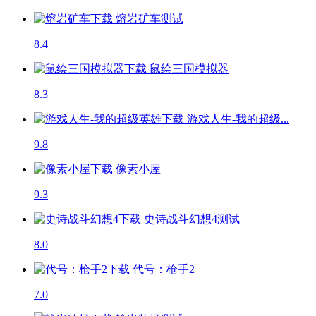
熔岩矿车
测试
8.4
鼠绘三国模拟器
8.3
游戏人生-我的超级...
9.8
像素小屋
9.3
史诗战斗幻想4
测试
8.0
代号：枪手2
7.0