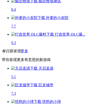
输出牧场
测试
8.4
外婆的小农院
7.7
打造世界-DLC爆...
9.3
每日新发现
更多
带你发现更多有意思的新游戏
天启圣源
5.1
巨龙城堡
7.3
愤怒的小球