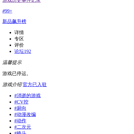
游戏历史事件记录
#
99+
新品飙升榜
详情
专区
评价
论坛
192
温馨提示
游戏已停运。
游戏介绍
官方已入驻
#
消逝的游戏
#
CV控
#
厨向
#
动漫改编
#
动作
#
二次元
#
格斗