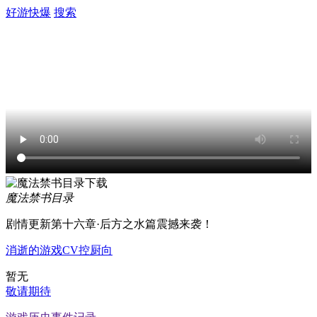
好游快爆
搜索
魔法禁书目录
剧情更新第十六章·后方之水篇震撼来袭！
消逝的游戏
CV控
厨向
暂无
敬请期待