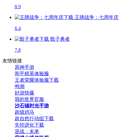
8.9
王牌战争：七周年庆
6.4
骰子勇者
7.8
友情链接
原神手游
和平精英体验服
王者荣耀体验服下载
鸣潮
好游快爆
我的世界官服
沙石镇时光手游
超级鸡马
超自然行动组下载
失控进化下载
逆战：未来