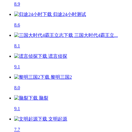
8.9
归途24小时
测试
8.6
三国大时代4霸王立...
8.1
谎言侦探
9.1
黎明三国2
8.0
脑裂
9.1
文明起源
7.7