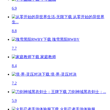
6.9
从零开始的异世界
生...
8.8
瑰雪黑阳RWBY
7.7
家庭教师
8.4
境·界-灵压对决
7.2
刀剑神域黑衣剑士：...
5.9
火影忍者手游体验服