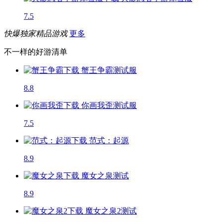
7.5
快爆独家精品游戏
更多
不一样的好游清单
蟹王争霸
测试服
8.8
你画我歪
测试服
7.5
范式：起源
8.9
魔女之泉
测试
8.9
魔女之泉2
测试