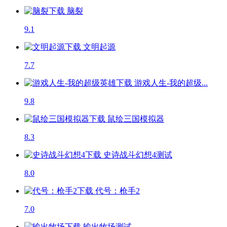
脑裂
9.1
文明起源
7.7
游戏人生-我的超级...
9.8
鼠绘三国模拟器
8.3
史诗战斗幻想4
测试
8.0
代号：枪手2
7.0
输出牧场
测试