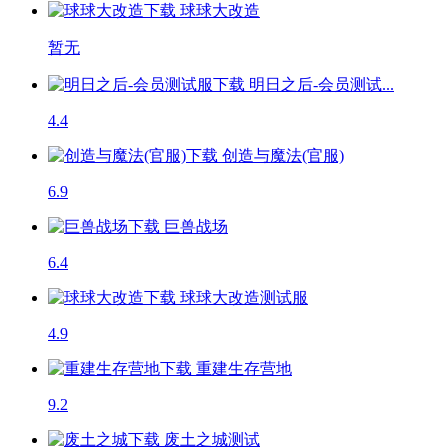
球球大改造
暂无
明日之后-会员测试...
4.4
创造与魔法(官服)
6.9
巨兽战场
6.4
球球大改造
测试服
4.9
重建生存营地
9.2
废土之城
测试