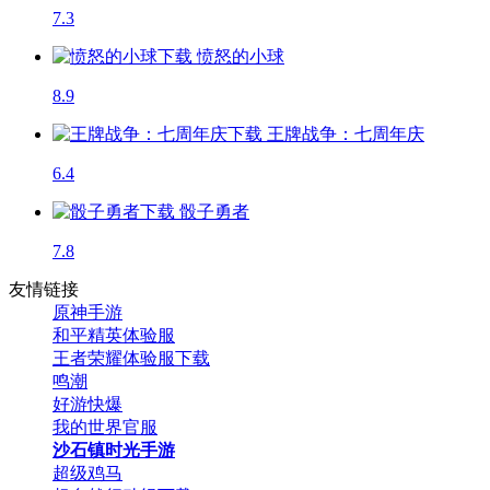
7.3
愤怒的小球
8.9
王牌战争：七周年庆
6.4
骰子勇者
7.8
友情链接
原神手游
和平精英体验服
王者荣耀体验服下载
鸣潮
好游快爆
我的世界官服
沙石镇时光手游
超级鸡马