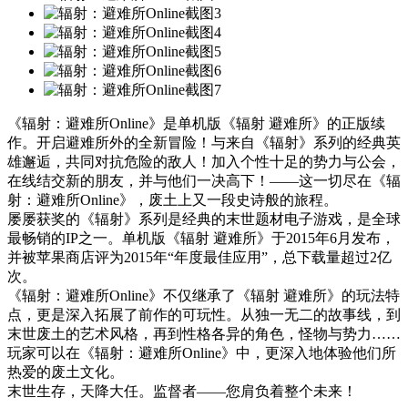
《辐射：避难所Online》是单机版《辐射 避难所》的正版续
作。开启避难所外的全新冒险！与来自《辐射》系列的经典英
雄邂逅，共同对抗危险的敌人！加入个性十足的势力与公会，
在线结交新的朋友，并与他们一决高下！——这一切尽在《辐
射：避难所Online》，废土上又一段史诗般的旅程。
屡屡获奖的《辐射》系列是经典的末世题材电子游戏，是全球
最畅销的IP之一。单机版《辐射 避难所》于2015年6月发布，
并被苹果商店评为2015年“年度最佳应用”，总下载量超过2亿
次。
《辐射：避难所Online》不仅继承了《辐射 避难所》的玩法特
点，更是深入拓展了前作的可玩性。从独一无二的故事线，到
末世废土的艺术风格，再到性格各异的角色，怪物与势力……
玩家可以在《辐射：避难所Online》中，更深入地体验他们所
热爱的废土文化。
末世生存，天降大任。监督者——您肩负着整个未来！