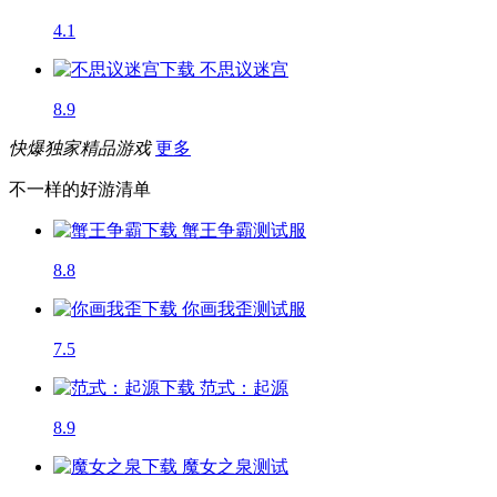
4.1
不思议迷宫
8.9
快爆独家精品游戏
更多
不一样的好游清单
蟹王争霸
测试服
8.8
你画我歪
测试服
7.5
范式：起源
8.9
魔女之泉
测试