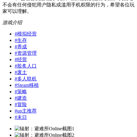
不会有任何侵犯用户隐私或滥用手机权限的行为，希望各位玩
家可以理解。
游戏介绍
#
模拟经营
#
生存
#
养成
#
资源管理
#
经营
#
脍炙人口
#
废土
#
多人联机
#
Steam移植
#
策略
#
建造
#
冒险
#
up主推荐
#
末日