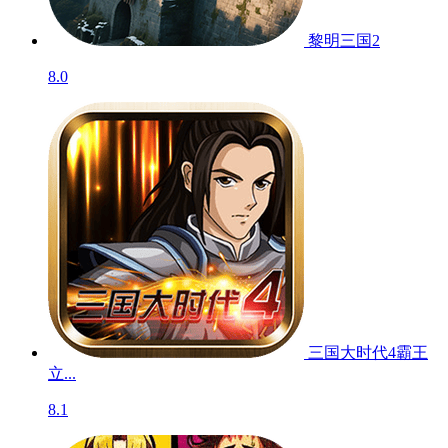
魔女之泉2
测试
8.9
黎明三国2
8.0