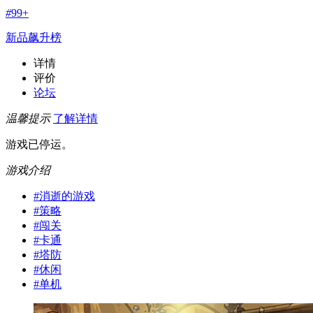
#
99+
新品飙升榜
详情
评价
论坛
温馨提示
了解详情
游戏已停运。
游戏介绍
#
消逝的游戏
#
策略
#
闯关
#
卡通
#
塔防
#
休闲
#
单机