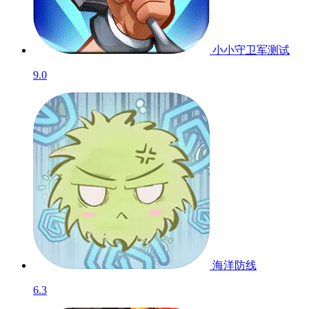
跨时代战争
2.3
小小守卫军
测试