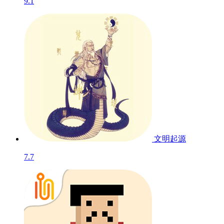
熔岩矿车
测试
8.4
脑裂
9.1