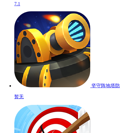
玩具拼拼乐
7.8
旅途防线
7.1