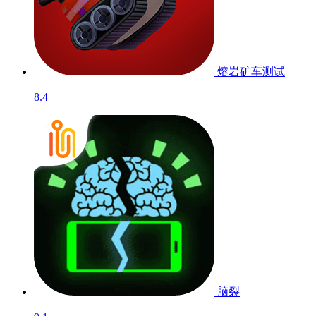
谎言侦探
9.1