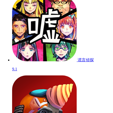
三国大时代4霸王
立...
8.1