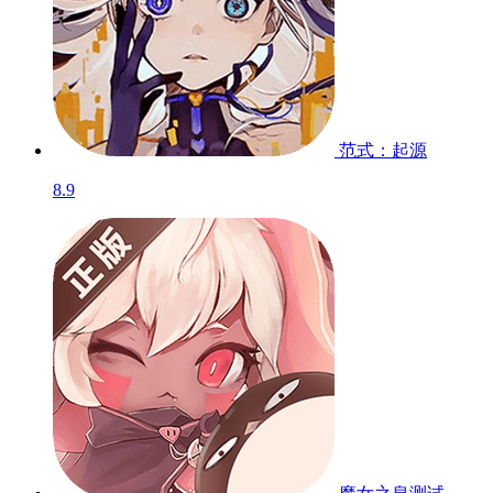
蟹王争霸
测试服
8.8