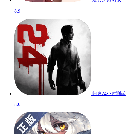
范式：起源
8.9
魔女之泉
测试
8.9