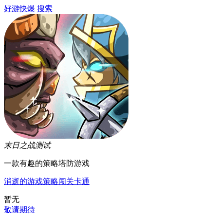
好游快爆
搜索
末日之战
测试
一款有趣的策略塔防游戏
消逝的游戏
策略
闯关
卡通
暂无
敬请期待