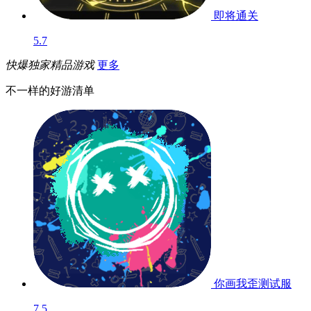
弓箭手传奇
测试
暂无
即将通关
5.7