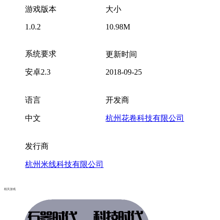
《末日之战》是一款有趣的策略塔防游戏。末日到来，前线吃
紧，英雄们陆续赶赴战场。通过你的喜好，摆放英雄来制止敌
人的入侵。保护好你的城堡，直到你的最后一次呼吸！游戏内
有着10种不同类型的防御塔，多达30种不同类型的敌人！感兴
趣的话就快来玩吧！
无需网络
游戏信息
投诉
游戏版本
大小
1.0.2
10.98M