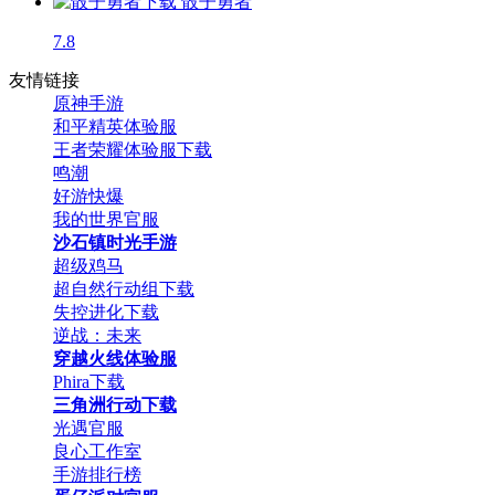
骰子勇者
7.8
友情链接
原神手游
和平精英体验服
王者荣耀体验服下载
鸣潮
好游快爆
我的世界官服
沙石镇时光手游
超级鸡马
超自然行动组下载
失控进化下载
逆战：未来
穿越火线体验服
Phira下载
三角洲行动下载
光遇官服
良心工作室
手游排行榜