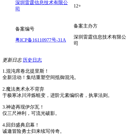
深圳雷霆信息技术有限公
12+
司
备案主办方
备案编号
深圳雷霆信息技术有限公
粤ICP备16110977号-31A
司
更新日志
历史日志
1.混沌席卷北提里斯！
全新活动！集结重塑空间抵御混沌。
2.魔法奥术永不背弃
于极寒冰川淬炼蜕变，进阶元素编织者，执掌法则。
3.神迹再现伊尔瓦！
仅三尺神利，可流光破影。
4.回归盛典启幕！
诚邀冒险勇士归来续写传奇。