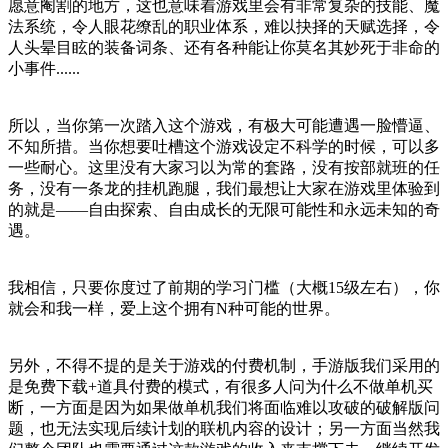
愿意阉割的地方，这也意味着游戏里会有非常复杂的技能、魔
法系统，令人眼花缭乱的职业体系，难以抉择的天赋选择，令
人头晕目眩的装备词条、还有各种能让你莫名其妙死于非命的
小事件......
所以，当你第一次踏入这个游戏，有极大可能遭遇一脸懵逼、
不知所措。当你想要吐槽这个游戏设定不科学的时候，可以多
一些耐心。这里没有大家习以为常的套路，没有按部就班的任
务，没有一条龙的挂机跑腿，我们最想让大家在游戏里体验到
的就是——自由探索、自由成长的无限可能性和永远未知的奇
遇。
我相信，只要你度过了前期的学习门槛（大概15级左右），你
就会和我一样，爱上这个拥有N种可能的世界。
另外，不得不提的是关于游戏的付费机制，手游版我们采用的
是免费下载+道具付费的模式，有很多人问为什么不做单机买
断，一方面是因为如果做单机我们将面临难以攻破的破解版问
题，也无法实现后续计划的联机内容的设计；另一方面当然我