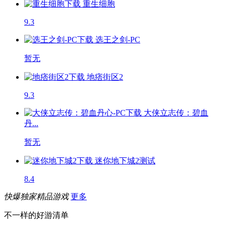
重生细胞
9.3
选王之剑-PC
暂无
地痞街区2
9.3
大侠立志传：碧血
丹...
暂无
迷你地下城2
测试
8.4
快爆独家精品游戏
更多
不一样的好游清单