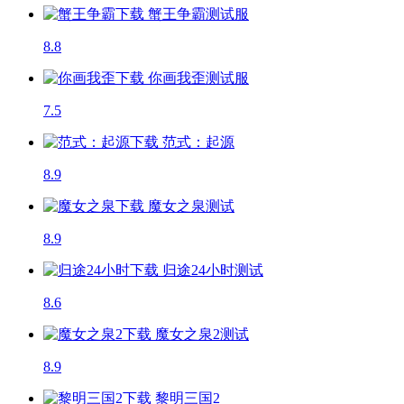
蟹王争霸
测试服
8.8
你画我歪
测试服
7.5
范式：起源
8.9
魔女之泉
测试
8.9
归途24小时
测试
8.6
魔女之泉2
测试
8.9
黎明三国2