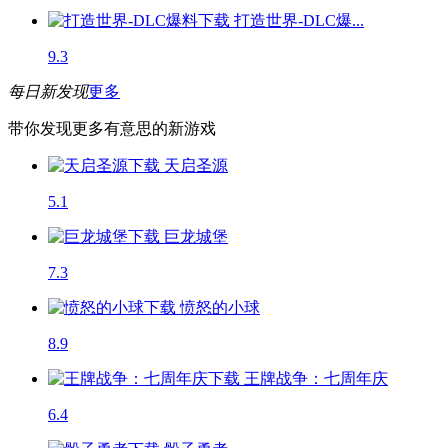
打造世界-DLC爆...
9.3
每日新发现
更多
带你发现更多有意思的新游戏
天启圣源
5.1
巨龙城堡
7.3
愤怒的小球
8.9
王牌战争：七周年庆
6.4