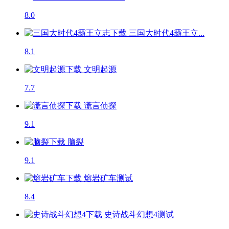
8.0
三国大时代4霸王立...
8.1
文明起源
7.7
谎言侦探
9.1
脑裂
9.1
熔岩矿车
测试
8.4
史诗战斗幻想4
测试