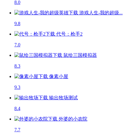
8.0
游戏人生-我的超级...
9.8
代号：枪手2
7.0
鼠绘三国模拟器
8.3
像素小屋
9.3
输出牧场
测试
8.4
外婆的小农院
7.7