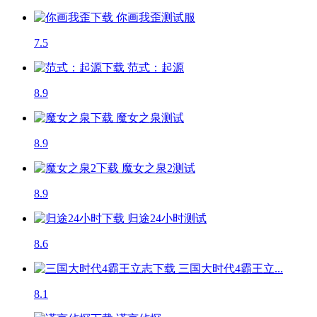
你画我歪
测试服
7.5
范式：起源
8.9
魔女之泉
测试
8.9
魔女之泉2
测试
8.9
归途24小时
测试
8.6
三国大时代4霸王立...
8.1