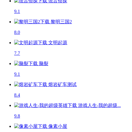
谎言侦探
9.1
黎明三国2
8.0
文明起源
7.7
脑裂
9.1
熔岩矿车
测试
8.4
游戏人生-我的超级...
9.8
像素小屋