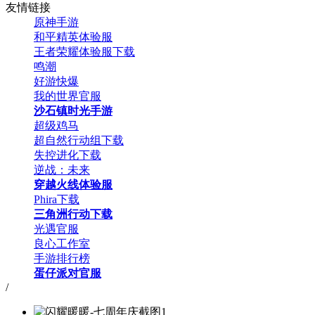
友情链接
原神手游
和平精英体验服
王者荣耀体验服下载
鸣潮
好游快爆
我的世界官服
沙石镇时光手游
超级鸡马
超自然行动组下载
失控进化下载
逆战：未来
穿越火线体验服
Phira下载
三角洲行动下载
光遇官服
良心工作室
手游排行榜
蛋仔派对官服
/