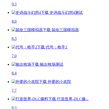
9.3
史诗战斗幻想4
测试
8.0
鼠绘三国模拟器
8.3
代号：枪手2
7.0
输出牧场
测试
8.4
外婆的小农院
7.7
打造世界-DLC爆...
9.3