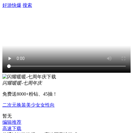
好游快爆
搜索
闪耀暖暖-七周年庆
免费送8000+粉钻、45抽！
二次元
换装
美少女
女性向
暂无
编辑推荐
高速下载