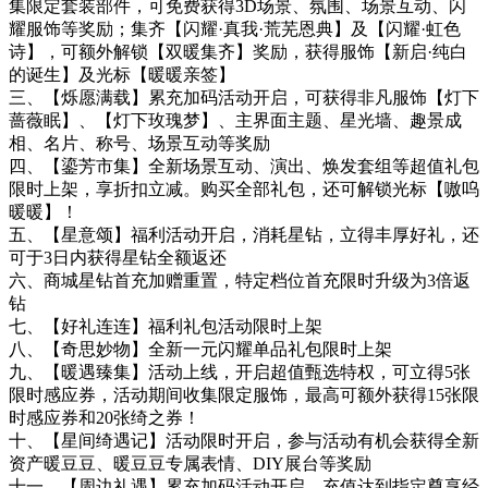
集限定套装部件，可免费获得3D场景、氛围、场景互动、闪
耀服饰等奖励；集齐【闪耀·真我·荒芜恩典】及【闪耀·虹色
诗】，可额外解锁【双暖集齐】奖励，获得服饰【新启·纯白
的诞生】及光标【暖暖亲签】
三、【烁愿满载】累充加码活动开启，可获得非凡服饰【灯下
蔷薇眠】、【灯下玫瑰梦】、主界面主题、星光墙、趣景成
相、名片、称号、场景互动等奖励
四、【鎏芳市集】全新场景互动、演出、焕发套组等超值礼包
限时上架，享折扣立减。购买全部礼包，还可解锁光标【嗷呜
暖暖】！
五、【星意颂】福利活动开启，消耗星钻，立得丰厚好礼，还
可于3日内获得星钻全额返还
六、商城星钻首充加赠重置，特定档位首充限时升级为3倍返
钻
七、【好礼连连】福利礼包活动限时上架
八、【奇思妙物】全新一元闪耀单品礼包限时上架
九、【暖遇臻集】活动上线，开启超值甄选特权，可立得5张
限时感应券，活动期间收集限定服饰，最高可额外获得15张限
时感应券和20张绮之券！
十、【星间绮遇记】活动限时开启，参与活动有机会获得全新
资产暖豆豆、暖豆豆专属表情、DIY展台等奖励
十一、【周边礼遇】累充加码活动开启，充值达到指定尊享经