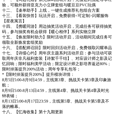
验，可额外获得亚克力小立牌套组与暖豆豆PVC玩偶
十二、【凑单助手】上线，一键生成推荐礼包组合方案
十三、【看装快答】玩法开启，免费获得<可定制>闪耀服饰
【星夜寓言】
十四、【携暖同游】周边抽奖活动开启，完成任务可获得抽奖
码，参与抽奖有机会获得【暖心相伴】系列实物立牌
十五、【焕发限时助力】限时活动开启，活动期间完成任务可
领取全新焕发套组奖励
十六、【搭配师召回】限时回归活动开启，免费领取闪耀单品
十七、【诗缎心约】周年庆主题系列活动开启：参与活动可获
取周年庆非凡福利套装【诗絮千千结】、对应设计师之影及记
忆回响；限时福利美甲活动；限定设计师之影培养返还80%；
限时掉落提升200%活动；周年专享礼包等；
*【限时掉落提升200%】提升模块详情：
8月5日5:00-8月9日4:59，主线第3章、挑战关卡第3章及印象旅
航；
8月9日5:00-8月13日4:59，主线第4章、挑战关卡第4章及时光
钟表铺；
8月13日5:00-8月17日23:59，主线第5章、挑战关卡第5章及不
落的帷幕。
十八、【忆海收集】第十九期更新