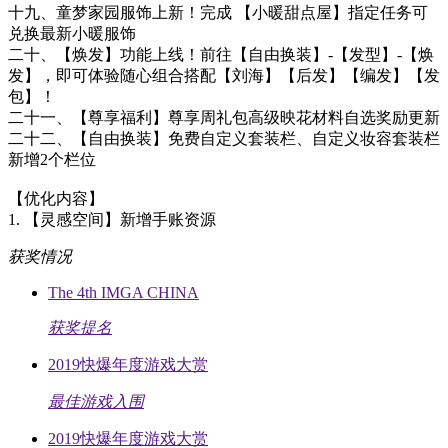
十九、童梦家园服饰上新！完成 【小暖甜点屋】指定任务可
兑换最新小暖服饰
二十、【焕发】功能上线！前往【自由换装】-【发型】-【焕
发】，即可体验随心组合搭配【刘海】【后发】【编发】【发
包】！
二十一、【尊享福利】尊享周礼包高级映花材料自选奖励更新
二十二、【自由换装】免费自定义套装栏、自定义妆容套装栏
新增2个栏位
【优化内容】
1. 【灵感空间】新增手账资源
获奖情况
The 4th IMGA CHINA
获奖提名
2019快爆年度游戏大赏
最佳游戏入围
2019快爆年度游戏大赏