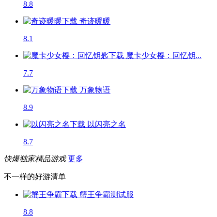
8.8
奇迹暖暖
8.1
魔卡少女樱：回忆钥...
7.7
万象物语
8.9
以闪亮之名
8.7
快爆独家精品游戏
更多
不一样的好游清单
蟹王争霸
测试服
8.8