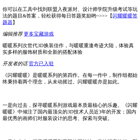
你可以在工具中找到联盟入夜派对、设计师学院升级考试等玩
法的题目&答案，轻松获得每日答题奖励哟~>>>【
闪耀暖暖答
题器
】
编辑推荐
更多宝藏游戏
暖暖系列次世代3D换装佳作，与暖暖重逢奇迹大陆，体验真
实多样的服饰材质和全新的搭配体验
开发者的话
官方已入驻
《闪耀暖暖》是暖暖系列的第四作。在每一作中，制作组都始
终秉持着两个理念，从未动摇过。闪耀暖暖亦是如此。
一是向过去，探寻暖暖系列游戏最本质最核心的乐趣。《闪耀
暖暖》中倾注了国内最顶尖的3D技术人员近3年的开发；国内
最优秀的画师们对服装设计的思考、探索与突破。