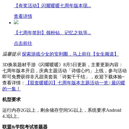
【有奖活动】闪耀暖暖七周年版本现...
查看详情
【七周年签到】领粉钻、记忆之轨等...
点击前往
温馨提示
探索游戏少女的安利圈，马上前往【女生频道】
3D换装题材手游《闪耀暖暖》8月5日更新，主要更新内容：
七周年版本开启，庆典主题活动「诗缎心约」上线，参与活动
即可免费获得非凡甜美套装「诗絮千千结」，欢迎下载体验~
查看详情：
【双套暖暖闪】七周年版本主题活动一览 | 最闪暖
的一集！
机型要求
运行内存2G以上，剩余储存空间5G以上，系统要求Android
4.3以上。
联盟&学院考试答题器