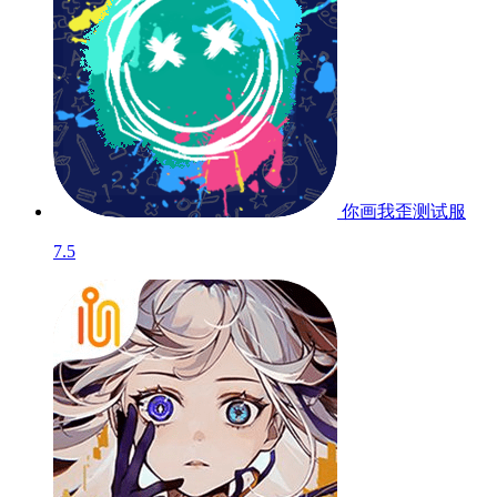
你画我歪
测试服
7.5