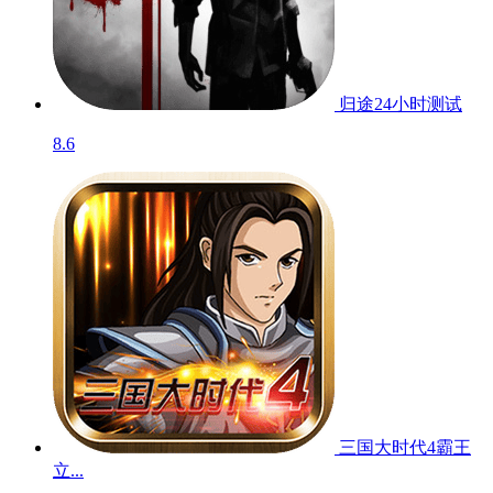
归途24小时
测试
8.6
三国大时代4霸王
立...