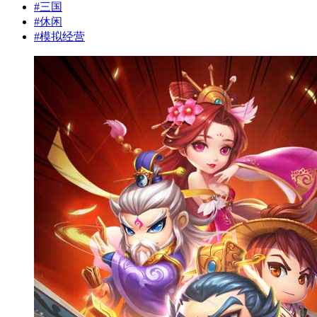
#
三国
#
休闲
#
模拟经营