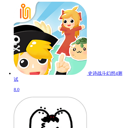
史诗战斗幻想4
测
试
8.0