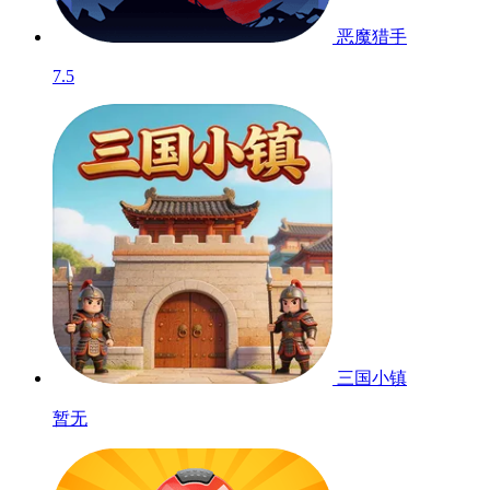
恶魔猎手
7.5
三国小镇
暂无