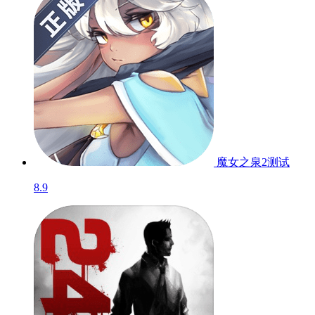
魔女之泉2
测试
8.9