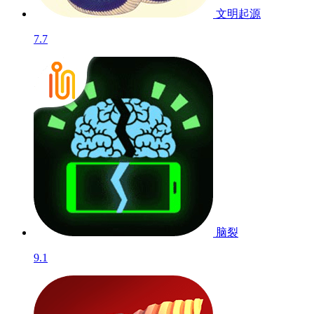
文明起源
7.7
脑裂
9.1