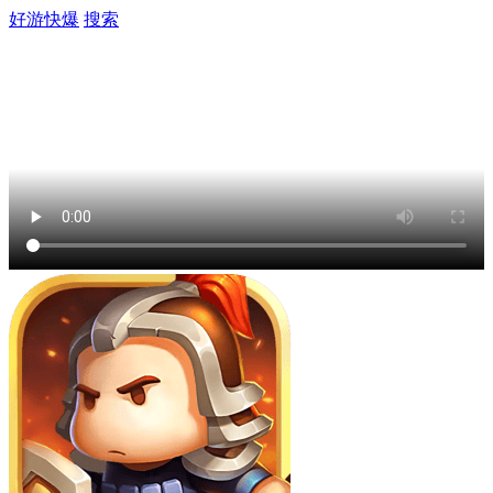
好游快爆
搜索