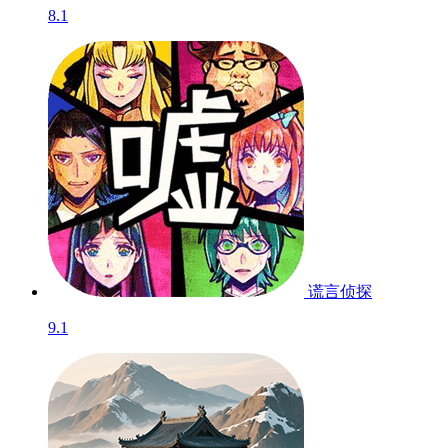
8.1
谎言侦探
9.1