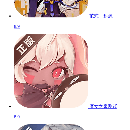
范式：起源
8.9
魔女之泉
测试
8.9