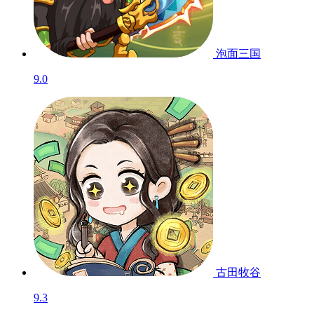
泡面三国
9.0
古田牧谷
9.3