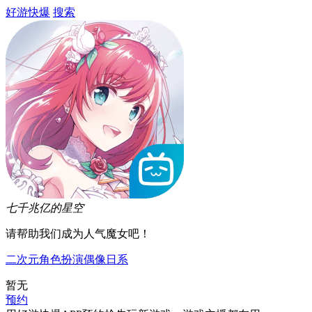
好游快爆
搜索
七千兆亿的星空
请帮助我们成为人气魔女吧！
二次元
角色扮演
偶像
日系
暂无
预约