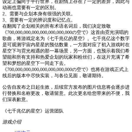
设定上偏向于平行世界，在剧情上存在了一定的差异，因此与
动画也需要有一定的区别。
2、需要与企划本身有很强的关联。
3、需要有一定的辨识度和记忆点。
在翻阅了企划相关的所有术语名词后，我们决定致敬
《700,000,000,000,000,000,000,000の空で》这首由霓光演唱的
歌曲，将游戏定名为《七千兆亿的星空》。七千兆亿这个数字
是可观测宇宙内星星的预估数量，一方面对应了初入游戏时在
星空下与霓光相遇的那一幕场景，另一方面，也预示着我们希
望能和所有支持和热爱企划的玩家和粉丝们，在这片充满了希
望和梦想的星空下一同走下去。
《700,000,000,000,000,000,000,000の空で》也将在游戏正式上
线后的版本中尽快实装，与各位见面，敬请期待。
公告自发布之日起生效，后续官方发布的图片信息将会逐步进
行替换和名称更改，敬请留意。此次更名给您带来的不便，我
们深表歉意。
《七千兆亿的星空》运营团队
游戏介绍