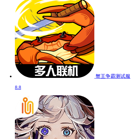
蟹王争霸
测试服
8.8