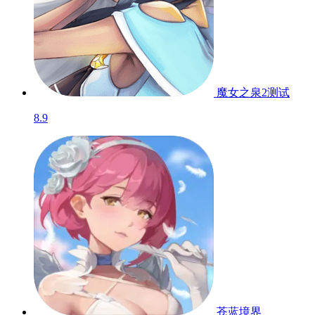
魔女之泉2
测试
8.9
苍蓝境界