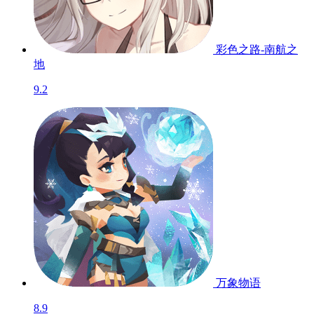
彩色之路-南航之
地
9.2
万象物语
8.9