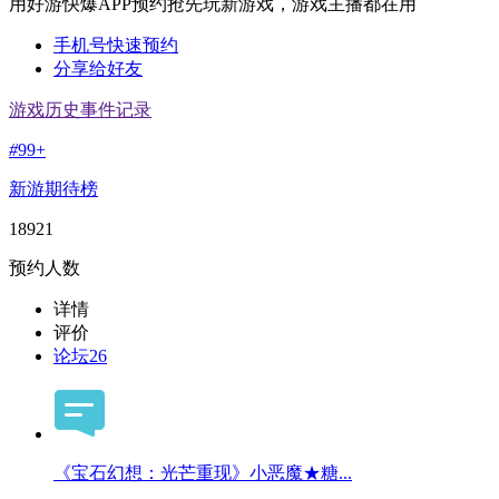
用好游快爆APP预约抢先玩新游戏，游戏主播都在用
手机号快速预约
分享给好友
游戏历史事件记录
#
99+
新游期待榜
18921
预约人数
详情
评价
论坛
26
《宝石幻想：光芒重现》小恶魔★糖...