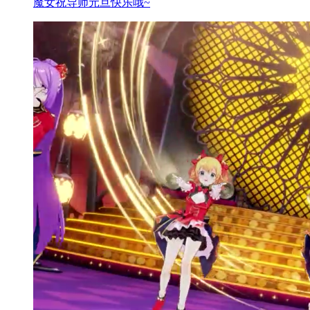
魔女祝导师元旦快乐哦~