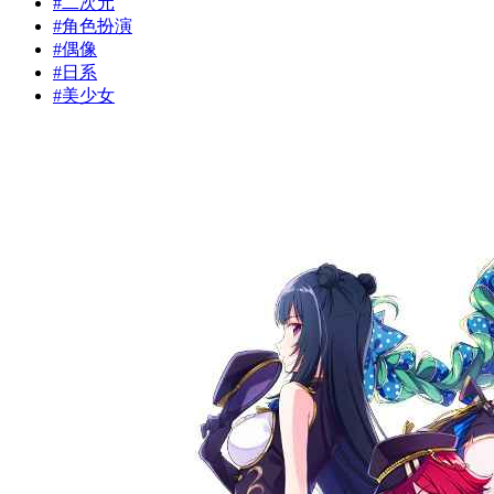
#
二次元
#
角色扮演
#
偶像
#
日系
#
美少女