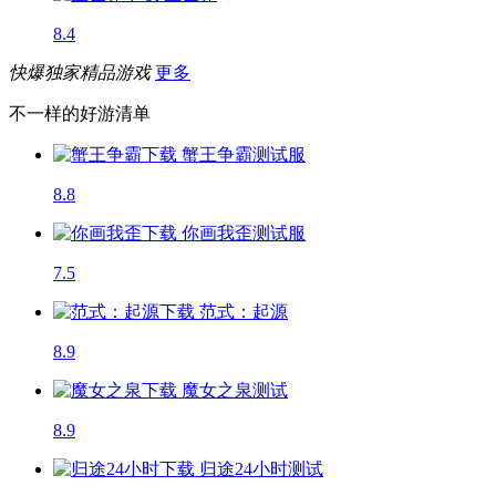
8.4
快爆独家精品游戏
更多
不一样的好游清单
蟹王争霸
测试服
8.8
你画我歪
测试服
7.5
范式：起源
8.9
魔女之泉
测试
8.9
归途24小时
测试