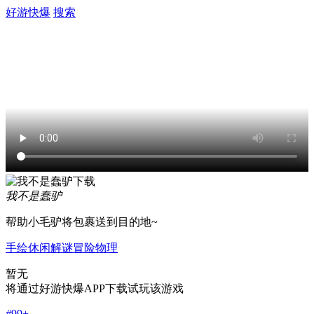
好游快爆
搜索
我不是蠢驴
帮助小毛驴将包裹送到目的地~
手绘
休闲
解谜
冒险
物理
暂无
将通过好游快爆APP下载试玩该游戏
#
99+