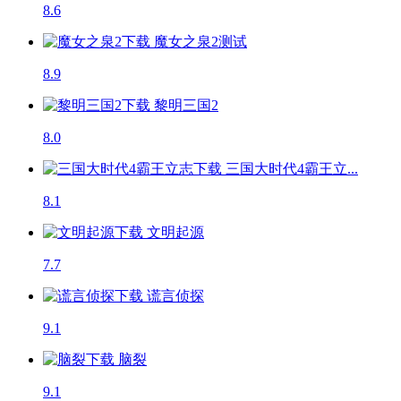
8.6
魔女之泉2
测试
8.9
黎明三国2
8.0
三国大时代4霸王立...
8.1
文明起源
7.7
谎言侦探
9.1
脑裂
9.1