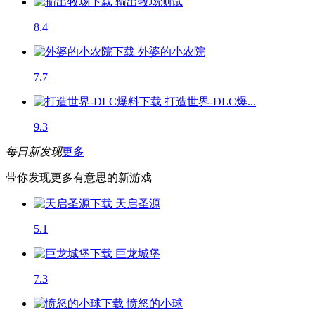
输出牧场
测试
8.4
外婆的小农院
7.7
打造世界-DLC爆...
9.3
每日新发现
更多
带你发现更多有意思的新游戏
天启圣源
5.1
巨龙城堡
7.3
愤怒的小球