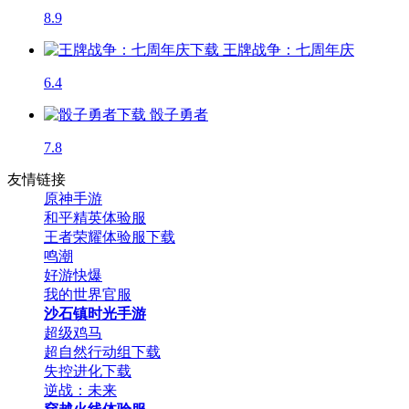
8.9
王牌战争：七周年庆
6.4
骰子勇者
7.8
友情链接
原神手游
和平精英体验服
王者荣耀体验服下载
鸣潮
好游快爆
我的世界官服
沙石镇时光手游
超级鸡马
超自然行动组下载
失控进化下载
逆战：未来