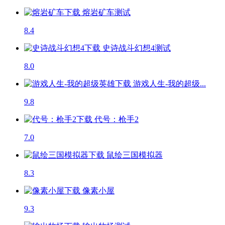
熔岩矿车
测试
8.4
史诗战斗幻想4
测试
8.0
游戏人生-我的超级...
9.8
代号：枪手2
7.0
鼠绘三国模拟器
8.3
像素小屋
9.3