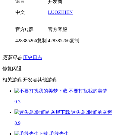
语言
开发商
中文
LUOZHIEN
官方Q群
官方客服
428385266
复制
428385266
复制
更新日志
历史日志
修复闪退
相关游戏
开发者其他游戏
不要打扰我的美梦
9.3
迷失岛2时间的灰烬
8.9
毛线先生