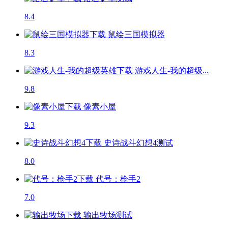
8.4
鼠绘三国模拟器
8.3
游戏人生-我的超级...
9.8
像素小屋
9.3
史诗战斗幻想4
测试
8.0
代号：枪手2
7.0
输出牧场
测试