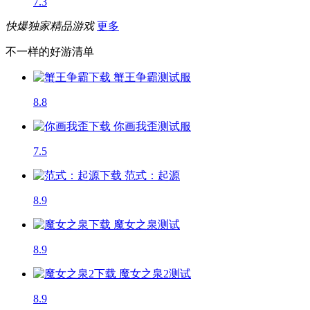
7.3
快爆独家精品游戏
更多
不一样的好游清单
蟹王争霸
测试服
8.8
你画我歪
测试服
7.5
范式：起源
8.9
魔女之泉
测试
8.9
魔女之泉2
测试
8.9