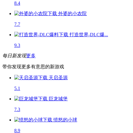
8.4
外婆的小农院
7.7
打造世界-DLC爆...
9.3
每日新发现
更多
带你发现更多有意思的新游戏
天启圣源
5.1
巨龙城堡
7.3
愤怒的小球
8.9