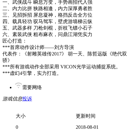
一、武侠战斗 瞬息万变，手势画招代入强
二、内力比拼 狭路相逢，内力深厚勇者胜
三、见招拆招 屏息凝神，格挡反击全方位
四、载具轻功 驭马驾车，壁虎游墙梯云纵
五、武器多样 刀枪剑棍，折枝飞镖小石子
六、素装武侠 粗布麻衣，问鼎江湖凭实力
匠心打造：
***首席动作设计师——刘方导演
代表作：《射雕英雄传2017》 胡一天、陈哲远版《绝代双
骄》
***所有游戏动作全部采用 VICON光学运动捕捉系统。
***虚幻4引擎，实力打造。
需要网络
游戏信息
投诉
大小
更新时间
0
2018-08-01