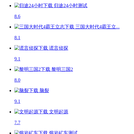
归途24小时
测试
8.6
三国大时代4霸王立...
8.1
谎言侦探
9.1
黎明三国2
8.0
脑裂
9.1
文明起源
7.7
熔岩矿车
测试