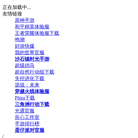
正在加载中...
友情链接
原神手游
和平精英体验服
王者荣耀体验服下载
鸣潮
好游快爆
我的世界官服
沙石镇时光手游
超级鸡马
超自然行动组下载
失控进化下载
逆战：未来
穿越火线体验服
Phira下载
三角洲行动下载
光遇官服
良心工作室
手游排行榜
蛋仔派对官服
/