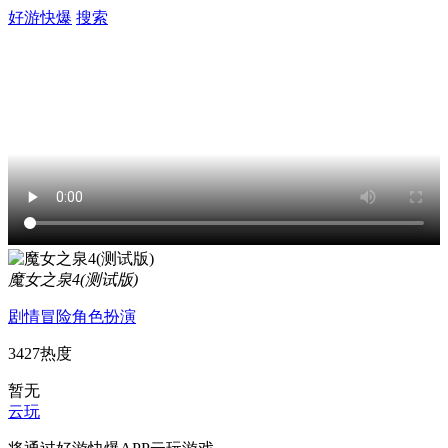
好游快爆
搜索
魔女之泉4(测试版)
剧情
冒险
角色扮演
3427热度
暂无
云玩