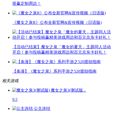
搭赢定制周边！
《魔女之泉R》公布全新官网&宣传视频（日语版)
【活动已结束】魔女之泉「魔女的夏天」主题同人活动
开启！参与投稿赢精美游戏周边和百元京东卡好礼！
【条漫】《魔女之泉》系列手游之520渡劫指南
相关游戏
魔女之泉3(测试版...
9.5
公主连结