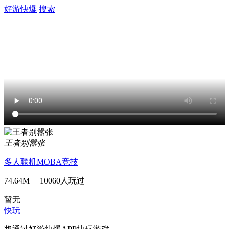
好游快爆
搜索
王者别嚣张
多人联机
MOBA
竞技
74.64M 10060人玩过
暂无
快玩