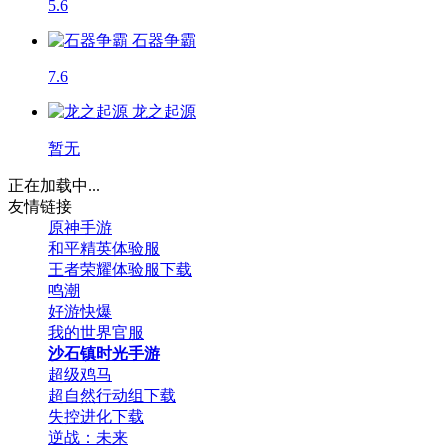
5.6
石器争霸
7.6
龙之起源
暂无
正在加载中...
友情链接
原神手游
和平精英体验服
王者荣耀体验服下载
鸣潮
好游快爆
我的世界官服
沙石镇时光手游
超级鸡马
超自然行动组下载
失控进化下载
逆战：未来