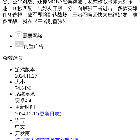
谷、公平对战、还原MOBA经典体验，花式作战带来无穷乐
趣！10秒匹配，与好友开黑上分，向最强王者进击！多款英雄
任凭选择，敌军即将到达战场，王者召唤师快来集结好友，准
备团战，就在《王者别嚣张》！
需要网络
内置广告
游戏信息
游戏版本
2024.11.27
大小
74.64M
系统要求
安卓4.4
更新时间
2024-12-11
(更新日志)
语言
中文
开发商
深圳市大洋网络科技有限公司