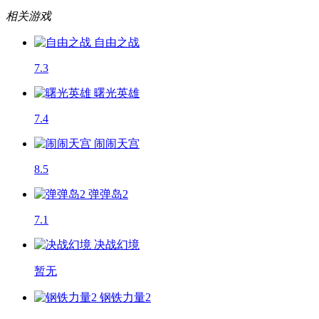
相关游戏
自由之战
7.3
曙光英雄
7.4
闹闹天宫
8.5
弹弹岛2
7.1
决战幻境
暂无
钢铁力量2