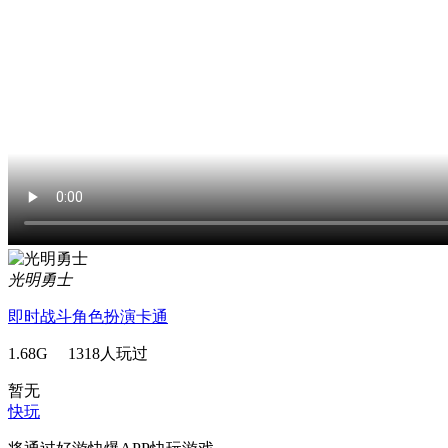
光明勇士
即时战斗
角色扮演
卡通
1.68G 1318人玩过
暂无
快玩