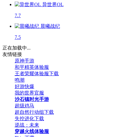
异世界OL
7.7
晨曦战纪
7.5
正在加载中...
友情链接
原神手游
和平精英体验服
王者荣耀体验服下载
鸣潮
好游快爆
我的世界官服
沙石镇时光手游
超级鸡马
超自然行动组下载
失控进化下载
逆战：未来
穿越火线体验服