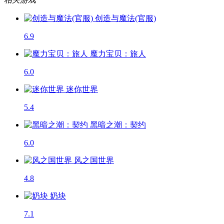
创造与魔法(官服)
6.9
魔力宝贝：旅人
6.0
迷你世界
5.4
黑暗之潮：契约
6.0
风之国世界
4.8
奶块
7.1