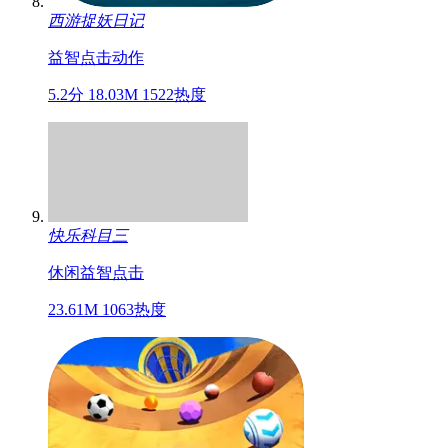
西游捉妖日记
益智
点击
动作
5.2分
18.03M
1522热度
快乐科目三
休闲
益智
点击
23.61M
1063热度