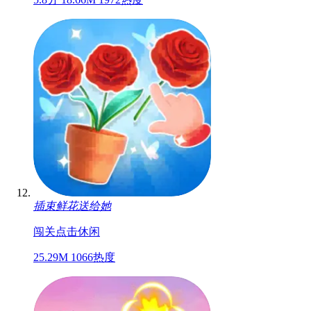
搬砖头比赛
闯关
收集
休闲
5.8分
18.66M
1972热度