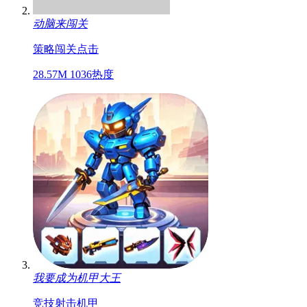
动脑来闯关
策略
闯关
点击
28.57M
1036热度
我要成为机甲大王
竞技
射击
机甲