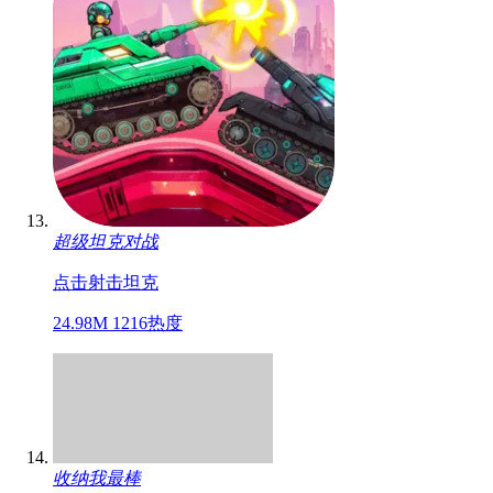
插束鲜花送给她
闯关
点击
休闲
25.29M
1066热度
超级坦克对战
点击
射击
坦克