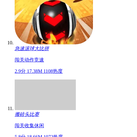
急速滚球大比拼
闯关
动作
竞速
2.9分
17.38M
1108热度