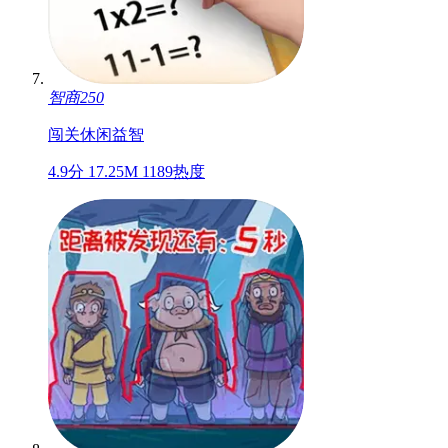
智商250
闯关
休闲
益智
4.9分
17.25M
1189热度