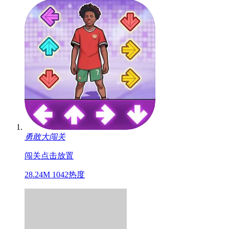
勇敢大闯关
闯关
点击
放置
28.24M
1042热度