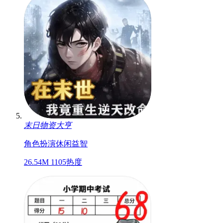
末日物资大亨
角色扮演
休闲
益智
26.54M
1105热度