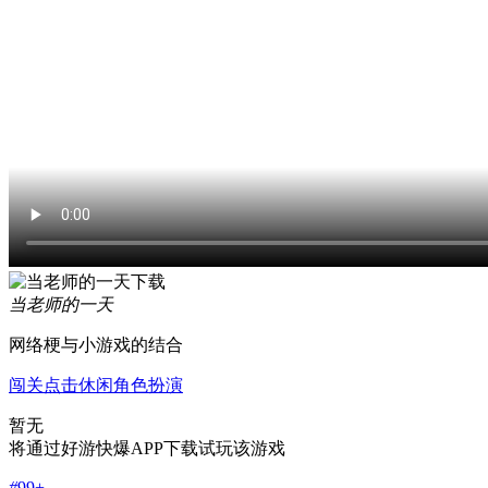
当老师的一天
网络梗与小游戏的结合
闯关
点击
休闲
角色扮演
暂无
将通过好游快爆APP下载试玩该游戏
#
99+