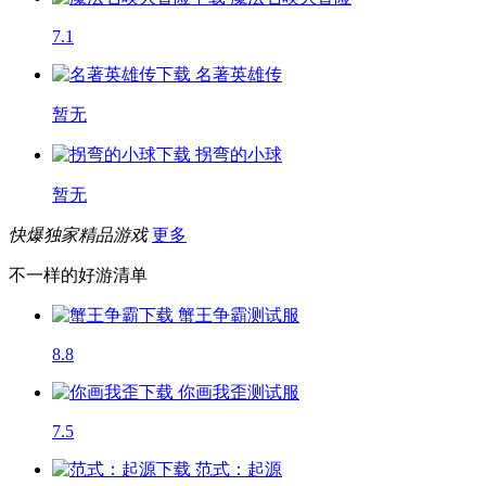
7.1
名著英雄传
暂无
拐弯的小球
暂无
快爆独家精品游戏
更多
不一样的好游清单
蟹王争霸
测试服
8.8
你画我歪
测试服
7.5
范式：起源