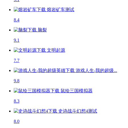
熔岩矿车
测试
8.4
脑裂
9.1
文明起源
7.7
游戏人生-我的超级...
9.8
鼠绘三国模拟器
8.3
史诗战斗幻想4
测试
8.0