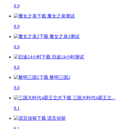
8.9
魔女之泉
测试
8.9
魔女之泉2
测试
8.9
归途24小时
测试
8.6
黎明三国2
8.0
三国大时代4霸王立...
8.1
谎言侦探
9.1