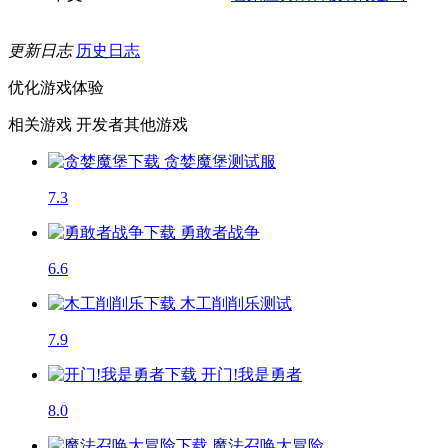
更新日志
历史日志
优化游戏体验
相关游戏
开发者其他游戏
贪婪魔堡
测试服
7.3
勇敢者战争
6.6
木工削削乐
测试
7.9
开门!我是勇者
8.0
魔法召唤大冒险