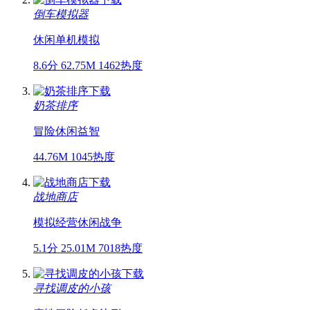
倒车模拟器
休闲
单机
模拟
8.6分
62.75M
1462热度
奶茶排序
冒险
休闲
益智
44.76M
1045热度
战地商店
模拟经营
休闲
战争
5.1分
25.01M
7018热度
寻找调皮的小孩