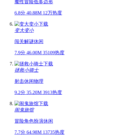
魔性
冒险
低多边形
6.8分
40.88M
12万热度
变大变小
闯关
解谜
休闲
7.9分
46.00M
35109热度
拯救小骑士
射击
休闲
物理
9.2分
35.20M
3913热度
闹鬼旅馆
冒险
角色扮演
休闲
7.7分
64.98M
13735热度