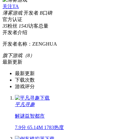
关注TA
薄雾游戏
开发者
B
口碑
官方认证
35
粉丝
1543
访客总量
开发者介绍
开发者名称：ZENGHUA
旗下游戏（8）
最新更新
最新更新
下载次数
游戏评分
平凡寻趣
解谜
益智
都市
7.9分
65.14M
1783热度