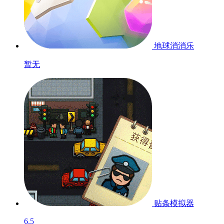
地球消消乐
暂无
贴条模拟器
6.5