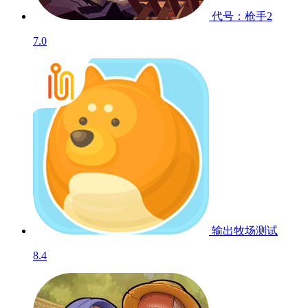
代号：枪手2
7.0
输出牧场
测试
8.4