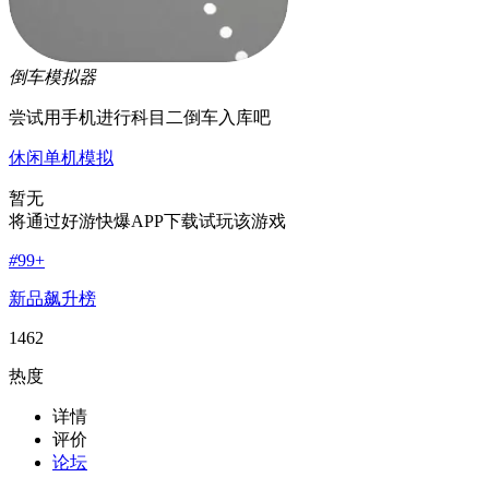
倒车模拟器
尝试用手机进行科目二倒车入库吧
休闲
单机
模拟
暂无
将通过好游快爆APP下载试玩该游戏
#
99+
新品飙升榜
1462
热度
详情
评价
论坛