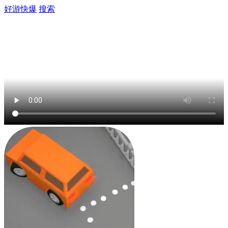
好游快爆
搜索