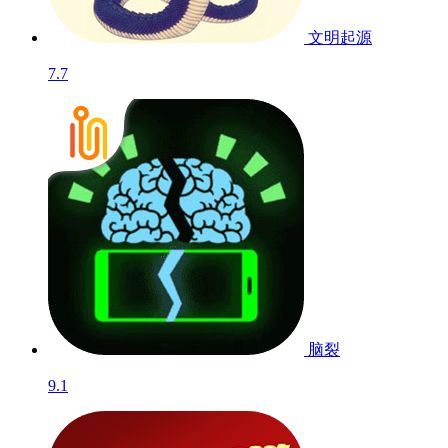
文明起源
7.7
脑裂
9.1