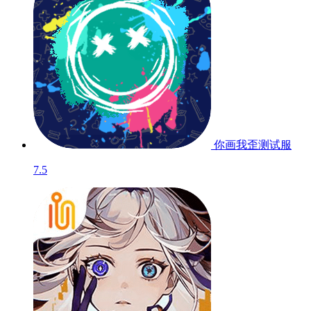
你画我歪
测试服
7.5