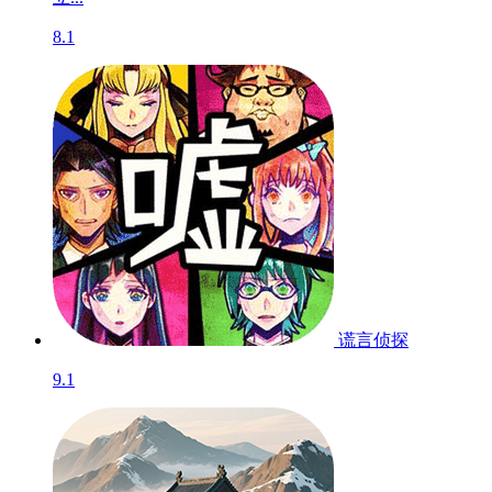
8.1
谎言侦探
9.1