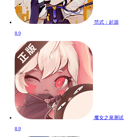
范式：起源
8.9
魔女之泉
测试
8.9