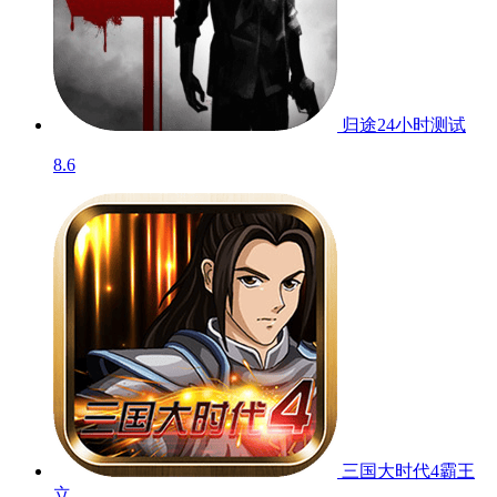
归途24小时
测试
8.6
三国大时代4霸王
立...