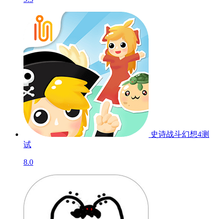
史诗战斗幻想4
测
试
8.0