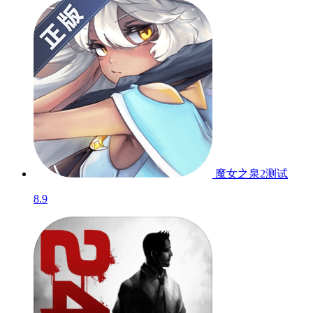
魔女之泉2
测试
8.9