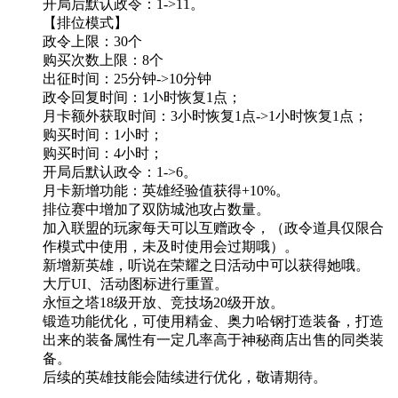
开局后默认政令：1->11。
【排位模式】
政令上限：30个
购买次数上限：8个
出征时间：25分钟->10分钟
政令回复时间：1小时恢复1点；
月卡额外获取时间：3小时恢复1点->1小时恢复1点；
购买时间：1小时；
购买时间：4小时；
开局后默认政令：1->6。
月卡新增功能：英雄经验值获得+10%。
排位赛中增加了双防城池攻占数量。
加入联盟的玩家每天可以互赠政令，（政令道具仅限合
作模式中使用，未及时使用会过期哦）。
新增新英雄，听说在荣耀之日活动中可以获得她哦。
大厅UI、活动图标进行重置。
永恒之塔18级开放、竞技场20级开放。
锻造功能优化，可使用精金、奥力哈钢打造装备，打造
出来的装备属性有一定几率高于神秘商店出售的同类装
备。
后续的英雄技能会陆续进行优化，敬请期待。