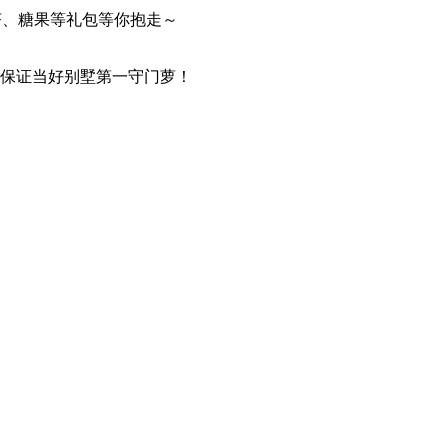
奶茶、糖果等礼包等你抱走～
保证当好别墅第一守门萝！