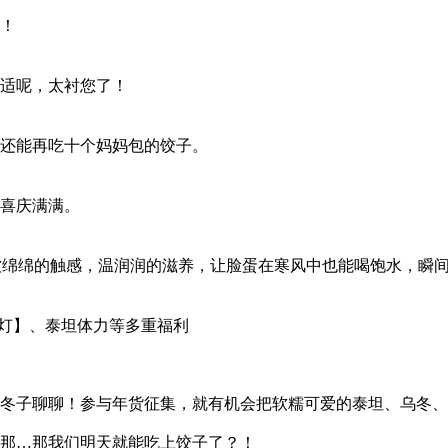
！
适呢，太衬您了！
还能再吃十个妈妈包的饺子。
喜庆满满。
 软绵绵的触感，温润润的滋养，让脸蛋在寒风中也能喝饱水，瞬
荷花灯】、泰坦体力等多重福利
冬子聊聊！参与年货征集，就有机会把软糯可爱的泰坦、乌冬、
那…那我们明天就能吃上饺子了？！