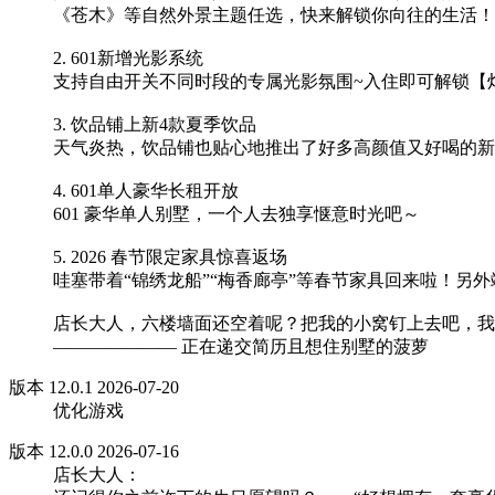
《苍木》等自然外景主题任选，快来解锁你向往的生活！
2. 601新增光影系统
支持自由开关不同时段的专属光影氛围~入住即可解锁【
3. 饮品铺上新4款夏季饮品
天气炎热，饮品铺也贴心地推出了好多高颜值又好喝的新
4. 601单人豪华长租开放
601 豪华单人别墅，一个人去独享惬意时光吧～
5. 2026 春节限定家具惊喜返场
哇塞带着“锦绣龙船”“梅香廊亭”等春节家具回来啦！另
店长大人，六楼墙面还空着呢？把我的小窝钉上去吧，我
——————— 正在递交简历且想住别墅的菠萝
版本 12.0.1 2026-07-20
优化游戏
版本 12.0.0 2026-07-16
店长大人：