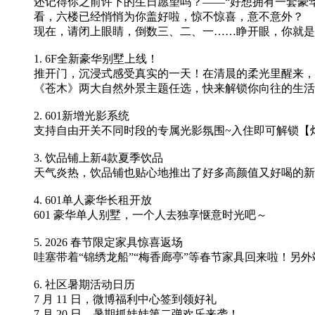
还记得你之前许下的生日愿望吗？——“好想拥有一套豪
看，六楼已经悄悄为你盖好啦，惊不惊喜，意不意外？
现在，请闭上眼睛，倒数三、二、一……睁开眼，你就是6
1. 6F全新豪华别墅上线！
推开门，沉浸式感受真实的一天！在清晨的柔光里醒来，
《苍木》两大自然外景主题任选，快来解锁你向往的生活
2. 601新增光影系统
支持自由开关不同时段的专属光影氛围~入住即可解锁【
3. 饮品铺上新4款夏季饮品
天气炎热，饮品铺也贴心地推出了好多高颜值又好喝的新
4. 601单人豪华长租开放
601 豪华单人别墅，一个人去独享惬意时光吧～
5. 2026 春节限定家具惊喜返场
哇塞带着“锦绣龙船”“梅香廊亭”等春节家具回来啦！另
6. 社区暑期活动日历
7 月 11 日，微博福利中心签到领好礼
7 月 20 日，暑期抓娃娃第二弹欢乐来袭！