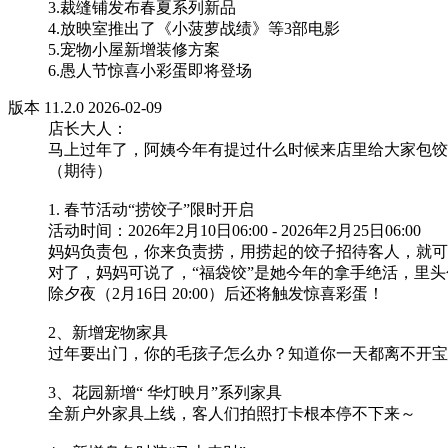
3.裁缝铺发布春夏系列新品
4.放映室推出了《小菠萝战绩》等3部电影
5.宠物小屋新增装修方案
6.愚人节惊喜小彩蛋即将登场
版本 11.2.0 2026-02-09
店长大人：
马上过年了，阿姨今年有提过什么时候来店里给大家包饺
（期待）
1. 春节活动“捞饺子”限时开启
活动时间：2026年2月10日06:00 - 2026年2月25日06:00
妈妈负责包，你来负责捞，用捞起的饺子招待客人，就可
对了，妈妈可说了，“福袋饺”是她今年的拿手绝活，里
除夕夜（2月16日 20:00）后还将触发惊喜彩蛋！
2、新增宠物家具
过年要出门，你的毛孩子怎么办？知道你一天都离不开宝
3、花园新增“ 华灯映月”系列家具
全新户外家具上线，客人们拍照打卡根本停不下来～