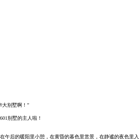
华大别墅啊！”
01别墅的主人啦！
在午后的暖阳里小憩，在黄昏的暮色里赏景，在静谧的夜色里入梦