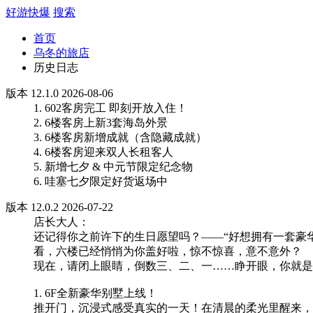
好游快爆
搜索
首页
乌冬的旅店
历史日志
版本 12.1.0 2026-08-06
1. 602客房完工 即刻开放入住！
2. 6楼客房上新3套海岛外景
3. 6楼客房新增成就（含隐藏成就）
4. 6楼客房迎来双人长租客人
5. 新增七夕 & 中元节限定纪念物
6. 哇塞七夕限定好货返场中
版本 12.0.2 2026-07-22
店长大人：
还记得你之前许下的生日愿望吗？——“好想拥有一套豪
看，六楼已经悄悄为你盖好啦，惊不惊喜，意不意外？
现在，请闭上眼睛，倒数三、二、一……睁开眼，你就是6
1. 6F全新豪华别墅上线！
推开门，沉浸式感受真实的一天！在清晨的柔光里醒来，