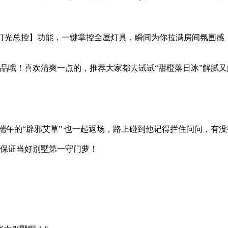
灯光总控】功能，一键掌控全屋灯具，瞬间为你拉满房间氛围感
品哦！喜欢清爽一点的，推荐大家都去试试“甜橙落日冰”解腻又
外端午的“辟邪艾草” 也一起返场，路上碰到他记得拦住问问，有没
保证当好别墅第一守门萝！