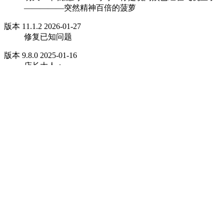
—————突然精神百倍的菠萝
版本 11.1.2 2026-01-27
修复已知问题
版本 9.8.0 2025-01-16
店长大人：
噢！快看～房间里客人留下好多卡片，这个卡是用来干什
1.在2025年1月24日-2025年2月3日参与新年活动，
2： 2款特色美食登陆餐厅
龙虾和芝士碰撞出怎样的火花呢？
3：新增乌冬时装“福禄公子”
穿上它变身集智慧与财富于一身的翩翩公子
4：咖喱将带回全新明信片“瑞雪映窗红”
贴上新窗花，红红火火过大年
5: 占卜屋新增乌冬牌“福泽”和新的预言
新的一年，新的预言
6: 占卜屋新增冥想物“孔方兄”，“人间烟火”和“烘焙麦香”
每一朵烟花，都是承载着人们美好愿景的流星
7: 签约鸭新增影片《坎坎边的美人鱼》《老头特工队》
春节档可上映了不少大片呢
8: 美容室可设计新发型“宝玉髻”和“糯米丸子髻”