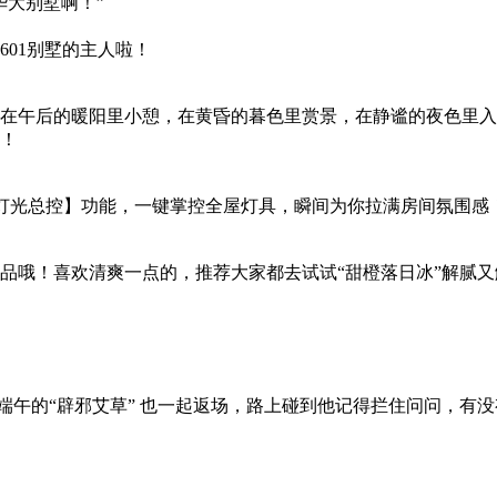
华大别墅啊！”
01别墅的主人啦！
在午后的暖阳里小憩，在黄昏的暮色里赏景，在静谧的夜色里入梦
！
灯光总控】功能，一键掌控全屋灯具，瞬间为你拉满房间氛围感
品哦！喜欢清爽一点的，推荐大家都去试试“甜橙落日冰”解腻又
外端午的“辟邪艾草” 也一起返场，路上碰到他记得拦住问问，有没