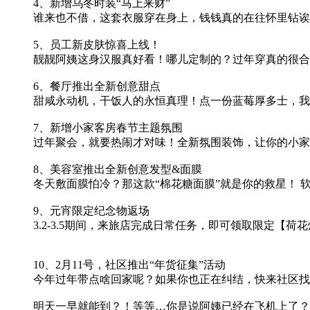
4、新增乌冬时装“马上来财”
谁来也不借，这套衣服穿在身上，钱钱真的在往怀里钻诶
5、员工新皮肤惊喜上线！
靓靓阿姨这身汉服真好看！哪儿定制的？过年穿真的很合
6、餐厅推出全新创意甜点
甜咸永动机，干饭人的永恒真理！点一份蓝莓厚多士，我
7、新增小家客房春节主题氛围
过年聚会，就要热闹才对味！全新氛围装饰，让你的小家
8、美容室推出全新创意发型&面膜
冬天敷面膜怕冷？那这款“棉花糖面膜”就是你的救星！
9、元宵限定纪念物返场
3.2-3.5期间，来旅店完成日常任务，即可领取限定【
10、2月11号，社区推出“年货征集”活动
今年过年带点啥回家呢？如果你也正在纠结，快来社区找
明天一早就能到？！等等…你是说阿姨已经在飞机上了？