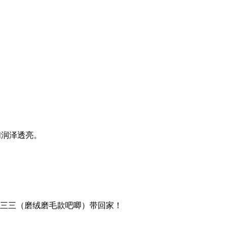
间润泽透亮。
三三（磨绒磨毛款吧唧）带回家！