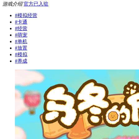
游戏介绍
官方已入驻
#
模拟经营
#
卡通
#
经营
#
萌宠
#
单机
#
放置
#
模拟
#
养成