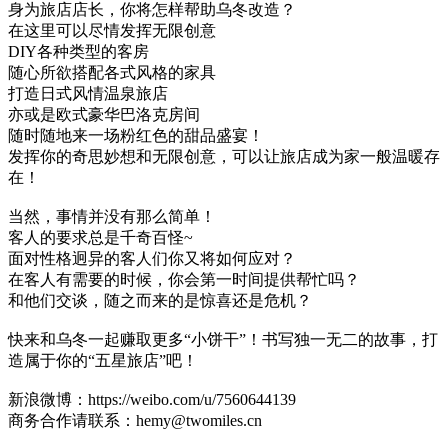
身为旅店店长，你将怎样帮助乌冬改造？
在这里可以尽情发挥无限创意
DIY各种类型的客房
随心所欲搭配各式风格的家具
打造日式风情温泉旅店
亦或是欧式豪华巴洛克房间
随时随地来一场粉红色的甜品盛宴！
发挥你的奇思妙想和无限创意，可以让旅店成为家一般温暖存
在！
当然，事情并没有那么简单！
客人的要求总是千奇百怪~
面对性格迥异的客人们你又将如何应对？
在客人有需要的时候，你会第一时间提供帮忙吗？
和他们交谈，随之而来的是惊喜还是危机？
快来和乌冬一起赚取更多“小饼干”！书写独一无二的故事，打
造属于你的“五星旅店”吧！
新浪微博：https://weibo.com/u/7560644139
商务合作请联系：hemy@twomiles.cn