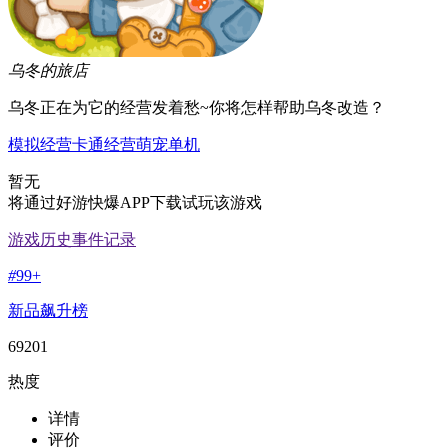
乌冬的旅店
乌冬正在为它的经营发着愁~你将怎样帮助乌冬改造？
模拟经营
卡通
经营
萌宠
单机
暂无
将通过好游快爆APP下载试玩该游戏
游戏历史事件记录
#
99+
新品飙升榜
69201
热度
详情
评价