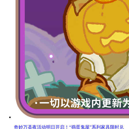
奇妙万圣夜活动明日开启！“捣蛋鬼屋”系列家具限时兑