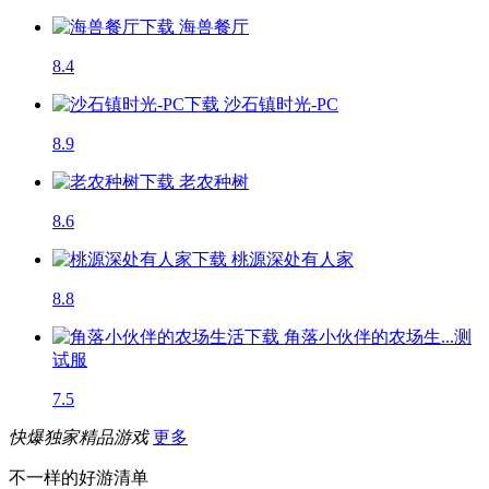
海兽餐厅
8.4
沙石镇时光-PC
8.9
老农种树
8.6
桃源深处有人家
8.8
角落小伙伴的农场生...
测
试服
7.5
快爆独家精品游戏
更多
不一样的好游清单