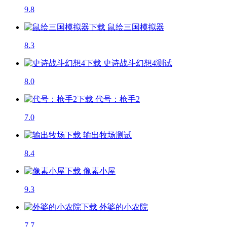
9.8
鼠绘三国模拟器
8.3
史诗战斗幻想4
测试
8.0
代号：枪手2
7.0
输出牧场
测试
8.4
像素小屋
9.3
外婆的小农院
7.7