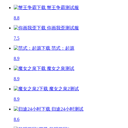
蟹王争霸
测试服
8.8
你画我歪
测试服
7.5
范式：起源
8.9
魔女之泉
测试
8.9
魔女之泉2
测试
8.9
归途24小时
测试
8.6