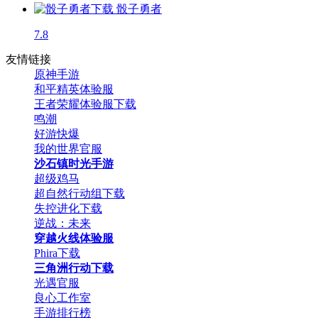
骰子勇者
7.8
友情链接
原神手游
和平精英体验服
王者荣耀体验服下载
鸣潮
好游快爆
我的世界官服
沙石镇时光手游
超级鸡马
超自然行动组下载
失控进化下载
逆战：未来
穿越火线体验服
Phira下载
三角洲行动下载
光遇官服
良心工作室
手游排行榜