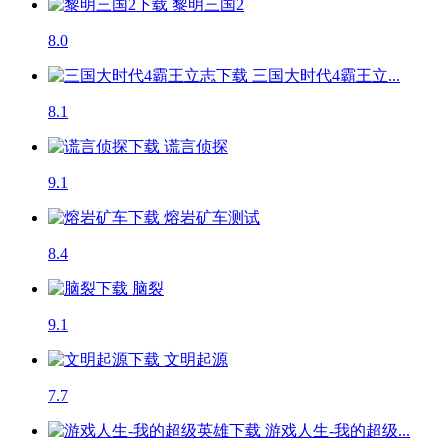
黎明三国2
8.0
三国大时代4霸王立...
8.1
谎言侦探
9.1
熔岩矿车
测试
8.4
脑裂
9.1
文明起源
7.7
游戏人生-我的超级...