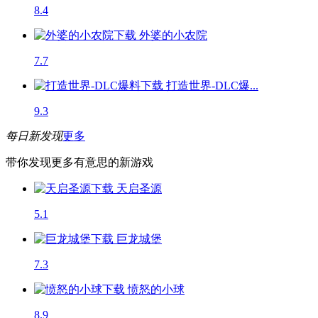
8.4
外婆的小农院
7.7
打造世界-DLC爆...
9.3
每日新发现
更多
带你发现更多有意思的新游戏
天启圣源
5.1
巨龙城堡
7.3
愤怒的小球
8.9