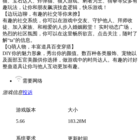
狼、宝石达人、炸弹猫、狼人游戏、剩者为王、猜拳等众多有
趣玩法，让你和朋友飙演技盘逻辑，快乐游戏！
【边玩边聊，有趣的社交等你来撩】
有趣的社交系统，你可以在游戏中交友、守护他人、拜师收
徒、加入家族、和相爱的人步入婚姻殿堂！ 实时动态广场，
热烈的社区氛围，你可以在这里畅所欲言。点击关注，随时了
解“ta”的信息。
【Q萌人物，丰富道具百变穿搭】
DIY你的魅力形象，秀出你的颜值。数百种各类服饰、宠物以
及面部五官美颜供你选择，做游戏中的时尚达人。有趣的讨好
整蛊道具让你与他人互动更加有趣。
需要网络
游戏信息
投诉
游戏版本
大小
5.66
183.28M
系统要求
更新时间