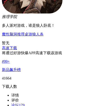
推理学院
多人派对游戏，谁是狼人卧底！
魔性
脑洞
推理
桌游
狼人杀
暂无
高速下载
将通过好游快爆APP高速下载该游戏
#
99+
新品飙升榜
41664
下载人数
详情
评价
论坛
179