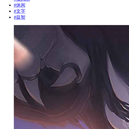
#
休闲
#
文字
#
益智