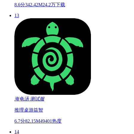
8.6分
342.42M
24.2万下载
13
海龟汤
测试服
推理
桌游
益智
6.7分
82.15M
49401热度
14