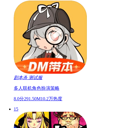
剧本杀
测试服
多人联机
角色扮演
策略
8.0分
291.50M
10.2万热度
15