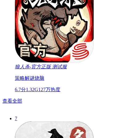
狼人杀-官方正版
测试服
策略
解谜
烧脑
6.7分
1.32G
127万热度
查看全部
7