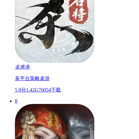
名将杀
多平台
策略
桌游
5.9分
1.42G
76054下载
8