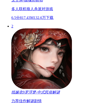
太空杀-镇魂街联动
多人联机
狼人杀
派对游戏
6.5分
817.43M
132.6万下载
2
纸嫁衣9罗浮梦-中式民俗解谜
力荐佳作
解谜
剧情