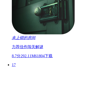
未上锁的房间
力荐佳作
闯关
解谜
8.7分
292.11M
61804下载
17