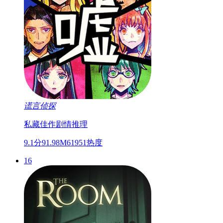
谎言侦探
私藏佳作
剧情
推理
9.1分
91.98M
61951热度
16