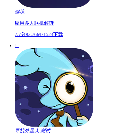
谜境
应用
多人联机
解谜
7.7分
82.76M
71523下载
11
寻找外星人
测试