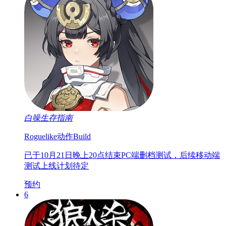
白噪生存指南
Roguelike
动作
Build
已于10月21日晚上20点结束PC端删档测试，后续移动端
测试上线计划待定
预约
6