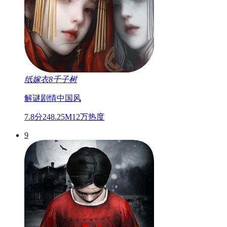
纸嫁衣8千子树
解谜
剧情
中国风
7.8分
248.25M
12万热度
9