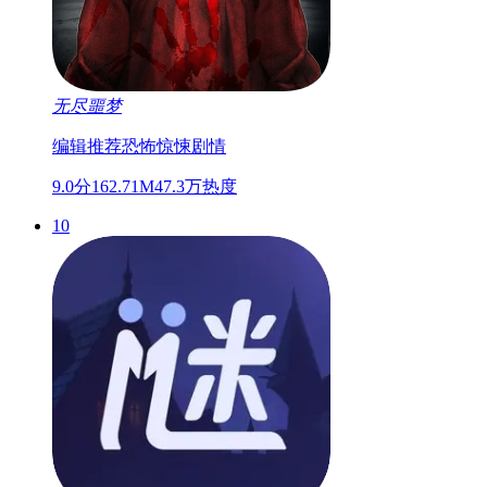
无尽噩梦
编辑推荐
恐怖惊悚
剧情
9.0分
162.71M
47.3万热度
10