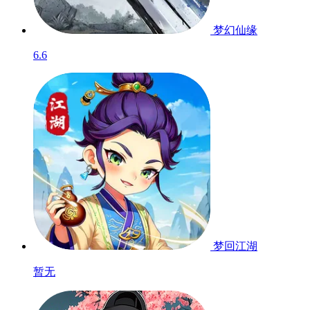
梦幻仙缘
6.6
梦回江湖
暂无