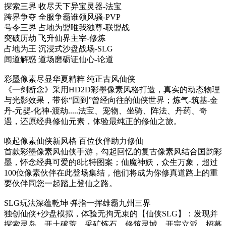
探索三界 收尽天下异宝灵器-法宝
跨界争夺 全服争霸谁领风骚-PVP
号令三界 占地为盟唯我独尊-联盟战
突破历劫 飞升仙界主宰-修炼
占地为王 沉浸式沙盘战场-SLG
闻道解惑 道场磨砺证仙心-论道
彩墨像素尽显华夏精粹 纯正古风仙侠
《一剑断念》采用HD2D彩墨像素风格打造，真实的动态物理
与光影效果，带你“回到”曾经向往的仙侠世界；炼气-筑基-金
丹-元婴-化神-渡劫.....法宝、宠物、坐骑、阵法、丹药、奇
遇，还原经典修仙元素，体验最纯正的修仙之旅。
唤起像素仙侠新风格 百位伙伴助力修仙
首款彩墨像素风仙侠手游，勾起回忆的复古像素风结合国韵彩
墨，怀念经典可爱的8比特图案；仙魔神妖，众生万象，超过
100位像素伙伴在此登场集结，他们将成为你修真道路上的重
要伙伴同您一起踏上登仙之路。
SLG玩法深蕴乾坤 弹指一挥雄霸九州三界
独创仙侠+沙盘模拟，体验无拘无束的【仙侠SLG】：发现并
探索灵岛，开土破荒，采矿炼石，修筑灵城，开宗立派，招募