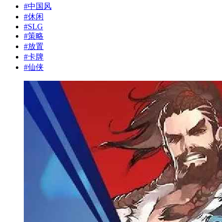
#
中国风
#
休闲
#
SLG
#
策略
#
放置
#
卡牌
#
仙侠