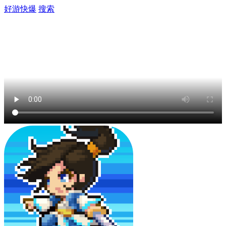
好游快爆
搜索