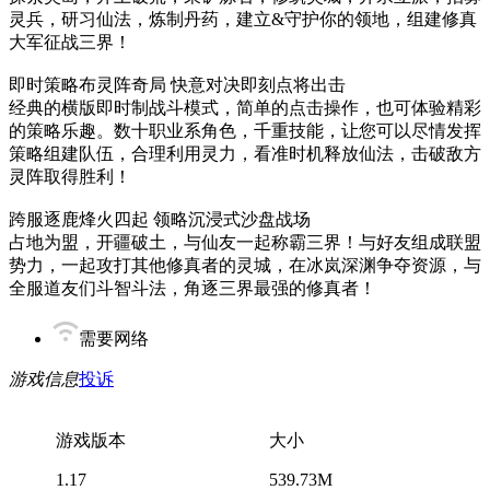
灵兵，研习仙法，炼制丹药，建立&守护你的领地，组建修真
大军征战三界！
即时策略布灵阵奇局 快意对决即刻点将出击
经典的横版即时制战斗模式，简单的点击操作，也可体验精彩
的策略乐趣。数十职业系角色，千重技能，让您可以尽情发挥
策略组建队伍，合理利用灵力，看准时机释放仙法，击破敌方
灵阵取得胜利！
跨服逐鹿烽火四起 领略沉浸式沙盘战场
占地为盟，开疆破土，与仙友一起称霸三界！与好友组成联盟
势力，一起攻打其他修真者的灵城，在冰岚深渊争夺资源，与
全服道友们斗智斗法，角逐三界最强的修真者！
需要网络
游戏信息
投诉
游戏版本
大小
1.17
539.73M