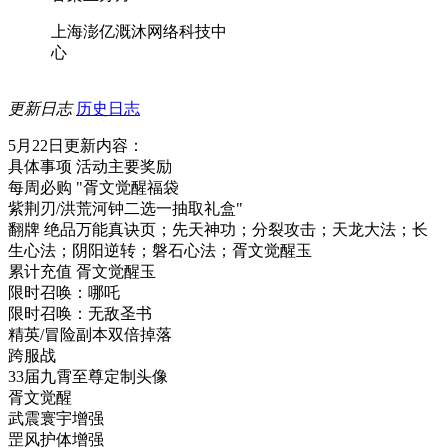
上海澎亿溉沐网络科技中
心
更新日志
历史日志
5月22日更新内容：
具体事项 活动主要奖励
每周必购 "胥文觉醒福袋
紫荆刃/洪荒河钟二选一抽取礼盒"
翻牌 绝品万能真诀页；先天神功；分裂攻击；天龙大法；长
生心法；阴阳逆转；磐石心法；胥文觉醒玉
累计充值 胥文觉醒玉
限时召唤：哪吒
限时召唤：无敌圣书
精英/冒险副本双倍掉落
跨服战
33届九霄至尊定制头像
胥文觉醒
武震寰宇增强
罡风护体增强