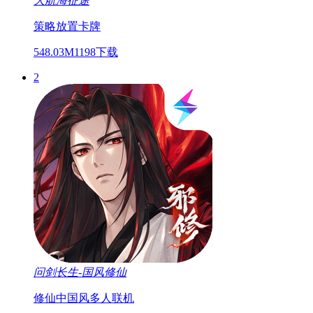
大航海征途
策略
放置
卡牌
548.03M
1198下载
2
问剑长生-国风修仙
修仙
中国风
多人联机