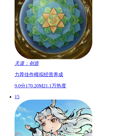
天道：创造
力荐佳作
模拟经营
养成
9.0分
170.20M
21.1万热度
15