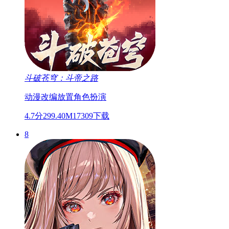
斗破苍穹：斗帝之路
动漫改编
放置
角色扮演
4.7分
299.40M
17309下载
8