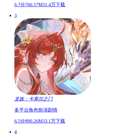
6.7分
766.57M
31.4万下载
3
龙族：卡塞尔之门
多平台
角色扮演
剧情
6.5分
890.26M
33.1万下载
4