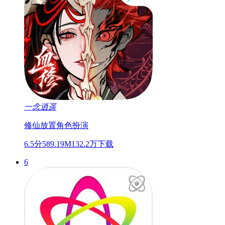
一念逍遥
修仙
放置
角色扮演
6.5分
589.19M
132.2万下载
6