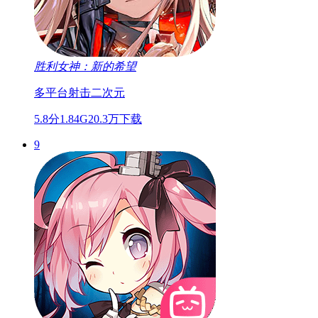
胜利女神：新的希望
多平台
射击
二次元
5.8分
1.84G
20.3万下载
9