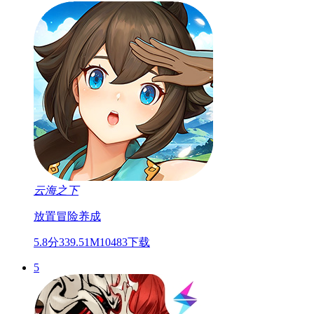
云海之下
放置
冒险
养成
5.8分
339.51M
10483下载
5