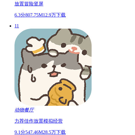
放置
冒险
竖屏
6.3分
807.75M
12.9万下载
11
动物餐厅
力荐佳作
放置
模拟经营
9.1分
547.46M
28.5万下载