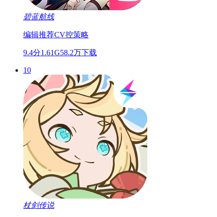
碧蓝航线
编辑推荐
CV控
策略
9.4分
1.61G
58.2万下载
10
杖剑传说