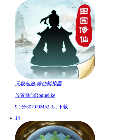
无极仙途-修仙模拟器
放置
修仙
Roguelike
9.1分
807.00M
52.3万下载
14