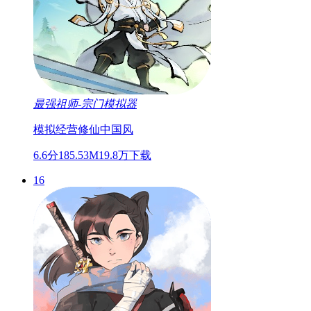
最强祖师-宗门模拟器
模拟经营
修仙
中国风
6.6分
185.53M
19.8万下载
16