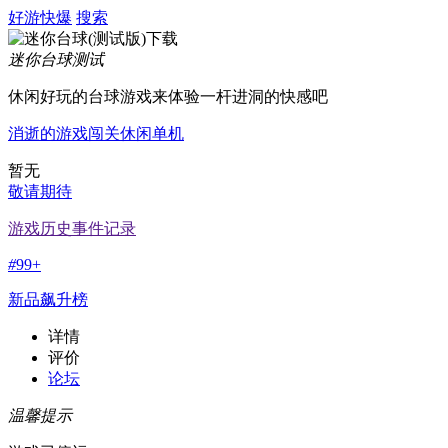
好游快爆
搜索
迷你台球
测试
休闲好玩的台球游戏来体验一杆进洞的快感吧
消逝的游戏
闯关
休闲
单机
暂无
敬请期待
游戏历史事件记录
#
99+
新品飙升榜
详情
评价
论坛
温馨提示