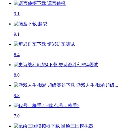
谎言侦探
9.1
脑裂
9.1
熔岩矿车
测试
8.4
史诗战斗幻想4
测试
8.0
游戏人生-我的超级...
9.8
代号：枪手2
7.0
鼠绘三国模拟器