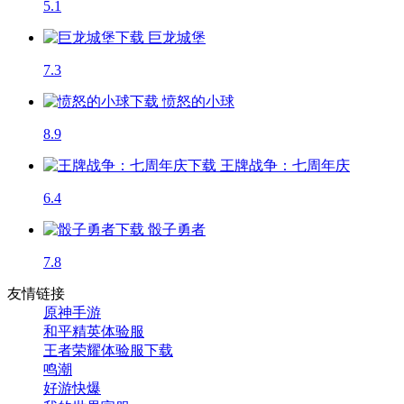
5.1
巨龙城堡
7.3
愤怒的小球
8.9
王牌战争：七周年庆
6.4
骰子勇者
7.8
友情链接
原神手游
和平精英体验服
王者荣耀体验服下载
鸣潮
好游快爆