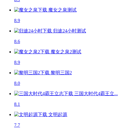
魔女之泉
测试
8.9
归途24小时
测试
8.6
魔女之泉2
测试
8.9
黎明三国2
8.0
三国大时代4霸王立...
8.1
文明起源
7.7