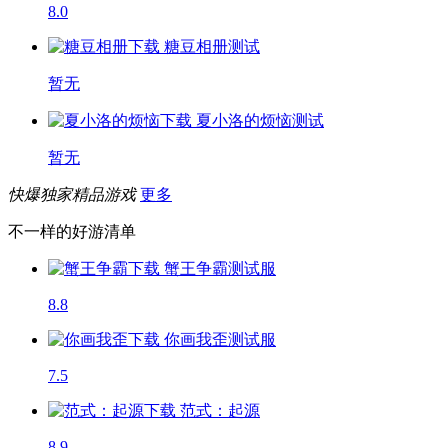
8.0
糖豆相册
测试
暂无
夏小洛的烦恼
测试
暂无
快爆独家精品游戏
更多
不一样的好游清单
蟹王争霸
测试服
8.8
你画我歪
测试服
7.5
范式：起源
8.9