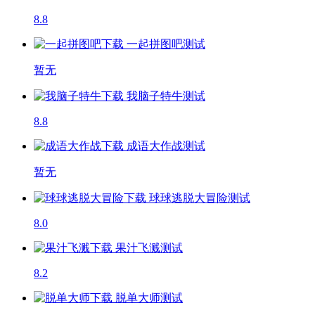
8.8
一起拼图吧
测试
暂无
我脑子特牛
测试
8.8
成语大作战
测试
暂无
球球逃脱大冒险
测试
8.0
果汁飞溅
测试
8.2
脱单大师
测试