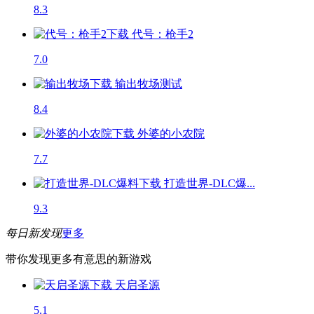
8.3
代号：枪手2
7.0
输出牧场
测试
8.4
外婆的小农院
7.7
打造世界-DLC爆...
9.3
每日新发现
更多
带你发现更多有意思的新游戏
天启圣源
5.1