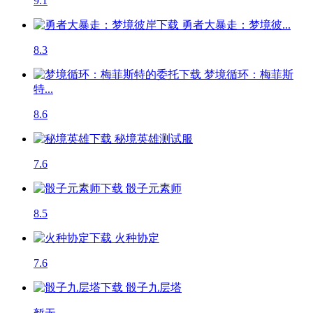
9.1
勇者大暴走：梦境彼...
8.3
梦境循环：梅菲斯
特...
8.6
秘境英雄
测试服
7.6
骰子元素师
8.5
火种协定
7.6
骰子九层塔