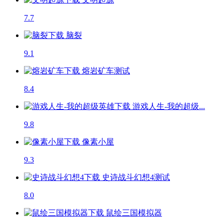
7.7
脑裂
9.1
熔岩矿车
测试
8.4
游戏人生-我的超级...
9.8
像素小屋
9.3
史诗战斗幻想4
测试
8.0
鼠绘三国模拟器