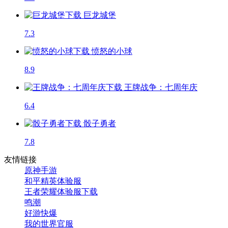
巨龙城堡
7.3
愤怒的小球
8.9
王牌战争：七周年庆
6.4
骰子勇者
7.8
友情链接
原神手游
和平精英体验服
王者荣耀体验服下载
鸣潮
好游快爆
我的世界官服