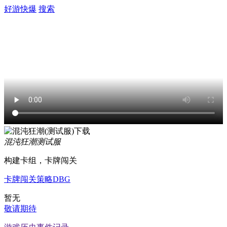
好游快爆
搜索
混沌狂潮
测试服
构建卡组，卡牌闯关
卡牌
闯关
策略
DBG
暂无
敬请期待