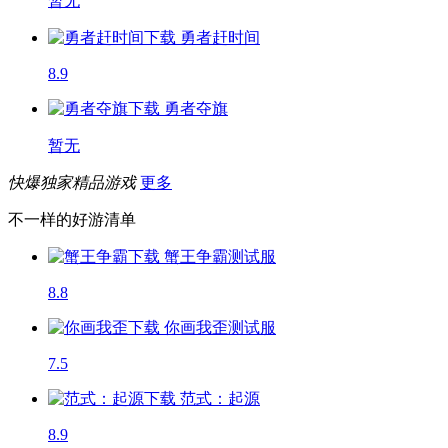
暂无
勇者赶时间
8.9
勇者夺旗
暂无
快爆独家精品游戏
更多
不一样的好游清单
蟹王争霸
测试服
8.8
你画我歪
测试服
7.5
范式：起源
8.9