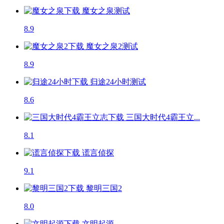
魔女之泉
测试
8.9
魔女之泉2
测试
8.9
归途24小时
测试
8.6
三国大时代4霸王立...
8.1
谎言侦探
9.1
黎明三国2
8.0
文明起源