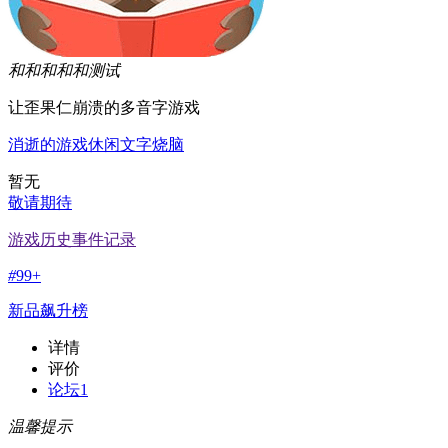
和和和和和
测试
让歪果仁崩溃的多音字游戏
消逝的游戏
休闲
文字
烧脑
暂无
敬请期待
游戏历史事件记录
#
99+
新品飙升榜
详情
评价
论坛
1
温馨提示