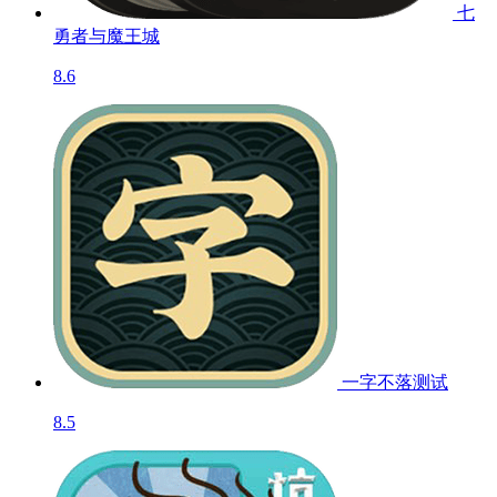
七
勇者与魔王城
8.6
一字不落
测试
8.5