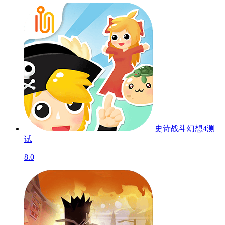
史诗战斗幻想4
测
试
8.0