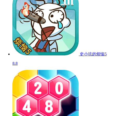
史小坑的烦恼5
8.8