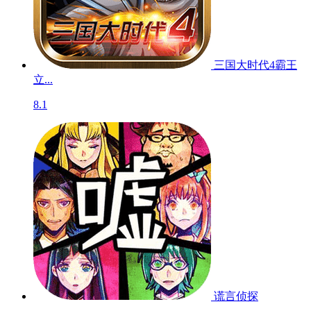
三国大时代4霸王
立...
8.1
谎言侦探