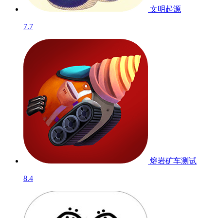
文明起源
7.7
熔岩矿车
测试
8.4