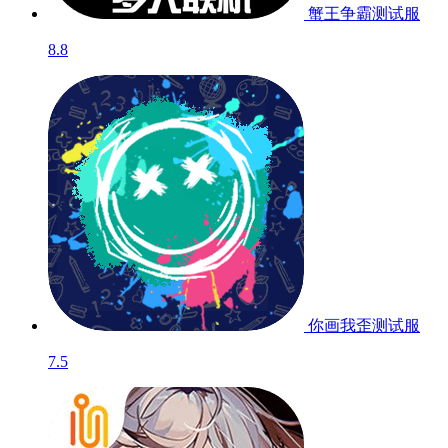
蟹王争霸
测试服
8.8
你画我歪
测试服
7.5