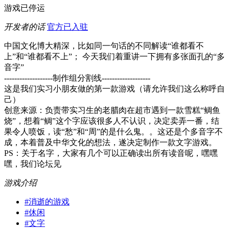
游戏已停运
开发者的话
官方已入驻
中国文化博大精深，比如同一句话的不同解读“谁都看不
上”和“谁都看不上”； 今天我们着重讲一下拥有多张面孔的“多
音字”
-------------------制作组分割线-------------------
这是我们实习小朋友做的第一款游戏（请允许我们这么称呼自
己）
创意来源：负责带实习生的老腊肉在超市遇到一款雪糕“鲷鱼
烧”，想着“鲷”这个字应该很多人不认识，决定卖弄一番，结
果令人喷饭，读“愁”和“周”的是什么鬼。。这还是个多音字不
成，本着普及中华文化的想法，遂决定制作一款文字游戏。
PS：关于名字，大家有几个可以正确读出所有读音呢，嘿嘿
嘿，我们论坛见
游戏介绍
#
消逝的游戏
#
休闲
#
文字