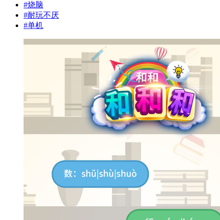
#
烧脑
#
耐玩不厌
#
单机