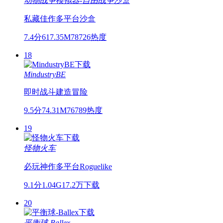
动物战争模拟器-自由战争沙盒
私藏佳作
多平台
沙盒
7.4分
617.35M
78726热度
18
MindustryBE
即时战斗
建造
冒险
9.5分
74.31M
76789热度
19
怪物火车
必玩神作
多平台
Roguelike
9.1分
1.04G
17.2万下载
20
平衡球-Ballex