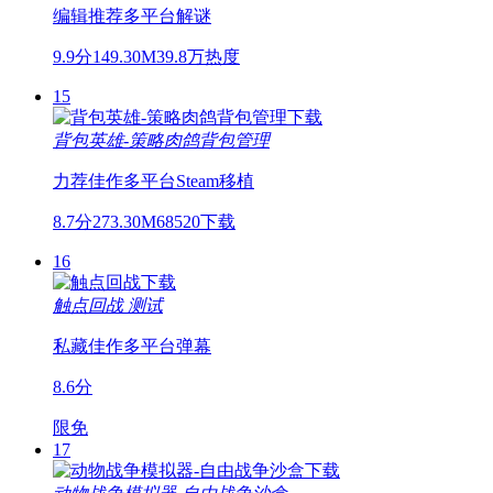
编辑推荐
多平台
解谜
9.9分
149.30M
39.8万热度
15
背包英雄-策略肉鸽背包管理
力荐佳作
多平台
Steam移植
8.7分
273.30M
68520下载
16
触点回战
测试
私藏佳作
多平台
弹幕
8.6分
限免
17