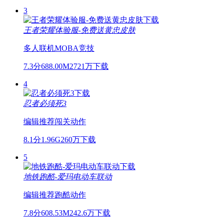
3
王者荣耀体验服-免费送黄忠皮肤
多人联机
MOBA
竞技
7.3分
688.00M
2721万下载
4
忍者必须死3
编辑推荐
闯关
动作
8.1分
1.96G
260万下载
5
地铁跑酷-爱玛电动车联动
编辑推荐
跑酷
动作
7.8分
608.53M
242.6万下载