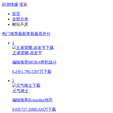
好游快爆
搜索
首页
全部分类
耐玩不厌
热门推荐
最新更新
最高评分
1
王者荣耀-农友节
编辑推荐
MOBA
即时战斗
6.2分
1.79G
1597万下载
2
元气骑士
编辑推荐
Roguelike
地牢
9.0分
727.20M
1320万下载