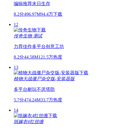
编辑推荐
末日
生存
8.2分
496.97M
94.4万下载
12
传奇生物
测试
力荐佳作
多平台
创意工坊
8.2分
44.58M
121.5万热度
13
植物大战僵尸杂交版-安装器版
多平台
耐玩不厌
塔防
5.7分
474.24M
33.7万热度
14
纸嫁衣4红丝缠