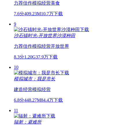
力荐佳作
模拟经营
美食
7.6分
409.23M
10.7万下载
9
沙石镇时光-开放世界沙漠种田
力荐佳作
模拟经营
开放世界
8.3分
1.20G
37.9万下载
10
模拟城市：我是市长
建造
经营
模拟经营
6.8分
448.27M
84.4万下载
11
辐射：避难所