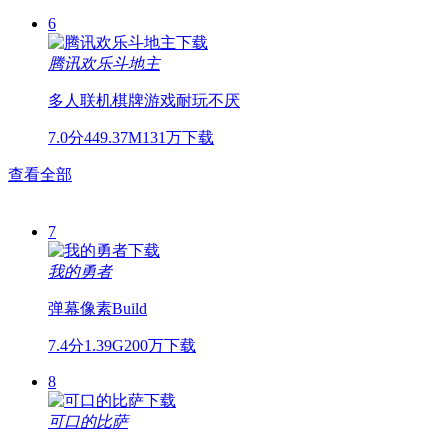
6
腾讯欢乐斗地主
多人联机
棋牌游戏
耐玩不厌
7.0分
449.37M
131万下载
查看全部
7
我的勇者
弹幕
像素
Build
7.4分
1.39G
200万下载
8
可口的比萨