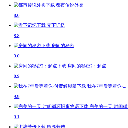
都市传说外卖
8.6
零下记忆
8.8
房间的秘密
9.0
房间的秘密2：起点
8.9
我在7年后等着你-...
9.9
完美的一天-时间循..
9.1
街漓芳传