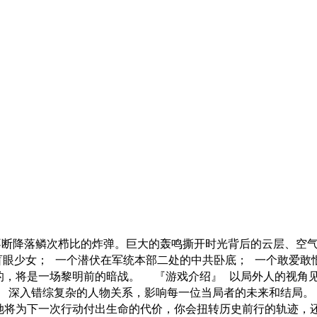
中不断降落鳞次栉比的炸弹。巨大的轰鸣撕开时光背后的云层、空
盲眼少女； 一个潜伏在军统本部二处的中共卧底； 一个敢爱敢
的，将是一场黎明前的暗战。 『游戏介绍』 以局外人的视角
。 深入错综复杂的人物关系，影响每一位当局者的未来和结局
她将为下一次行动付出生命的代价，你会扭转历史前行的轨迹，还