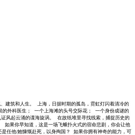
气、建筑和人生。 上海，日据时期的孤岛，霓虹灯闪着清冷的
恨的外科医生； 一个上海滩的头号交际花； 一个身份成谜的
见证风起云涌的谍海旋涡。 在故纸堆里寻找线索，捕捉历史的
。 如果你早知道，这是一场飞蛾扑火式的宿命悲剧，你会让他
是任他/她慷慨赴死，以身殉国？ 如果你拥有神奇的能力，可