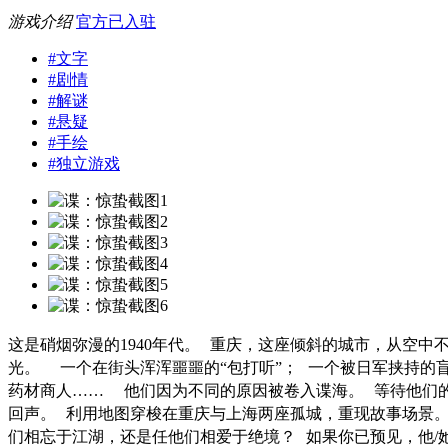
游戏介绍
官方已入驻
#
文字
#
剧情
#
解谜
#
悬疑
#
手绘
#
独立游戏
这是硝烟弥漫的1940年代。 重庆，这座倾斜的城市，从空
光。 一个在街头浑浑噩噩的“包打听”； 一个被日军挟持的
药材商人…… 他们因为不同的原因被卷入谍海。 等待他们
回声。 利用地图穿梭在重庆与上海两座孤城，重现故事场景
们相忘于江湖，还是任他们相爱于绝境？ 如果你已预见，他/