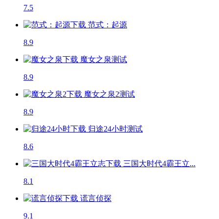
7.5
范式：起源
8.9
魔女之泉
测试
8.9
魔女之泉2
测试
8.9
归途24小时
测试
8.6
三国大时代4霸王立...
8.1
谎言侦探
9.1