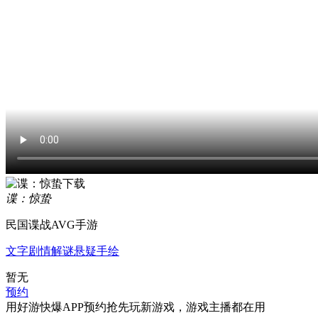
谍：惊蛰
民国谍战AVG手游
文字
剧情
解谜
悬疑
手绘
暂无
预约
用好游快爆APP预约抢先玩新游戏，游戏主播都在用