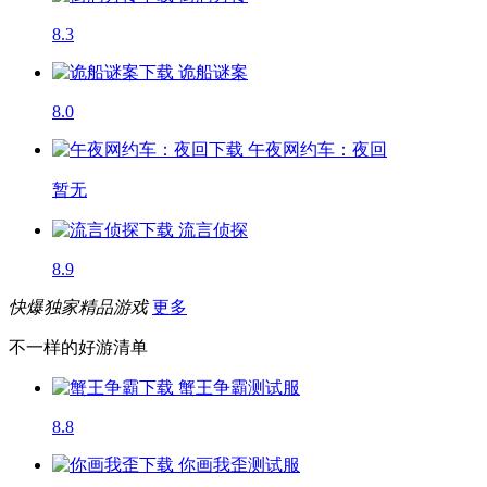
8.3
诡船谜案
8.0
午夜网约车：夜回
暂无
流言侦探
8.9
快爆独家精品游戏
更多
不一样的好游清单
蟹王争霸
测试服
8.8
你画我歪
测试服