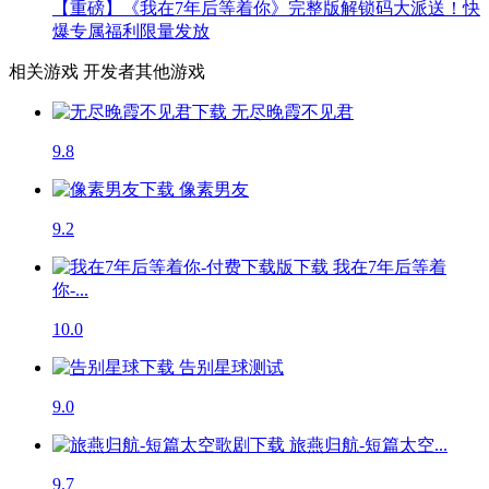
【重磅】《我在7年后等着你》完整版解锁码大派送！快
爆专属福利限量发放
相关游戏
开发者其他游戏
无尽晚霞不见君
9.8
像素男友
9.2
我在7年后等着
你-...
10.0
告别星球
测试
9.0
旅燕归航-短篇太空...
9.7