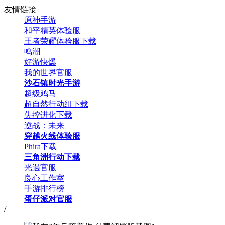
友情链接
原神手游
和平精英体验服
王者荣耀体验服下载
鸣潮
好游快爆
我的世界官服
沙石镇时光手游
超级鸡马
超自然行动组下载
失控进化下载
逆战：未来
穿越火线体验服
Phira下载
三角洲行动下载
光遇官服
良心工作室
手游排行榜
蛋仔派对官服
/