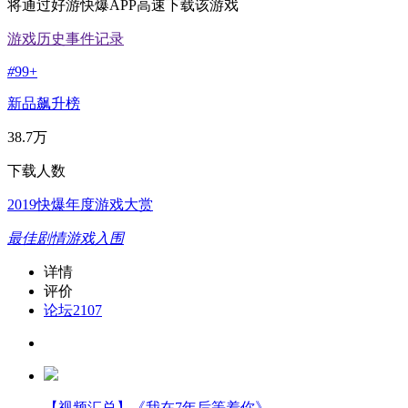
将通过好游快爆APP高速下载该游戏
游戏历史事件记录
#
99+
新品飙升榜
38.7万
下载人数
2019快爆年度游戏大赏
最佳剧情游戏入围
详情
评价
论坛
2107
【视频汇总】《我在7年后等着你》...