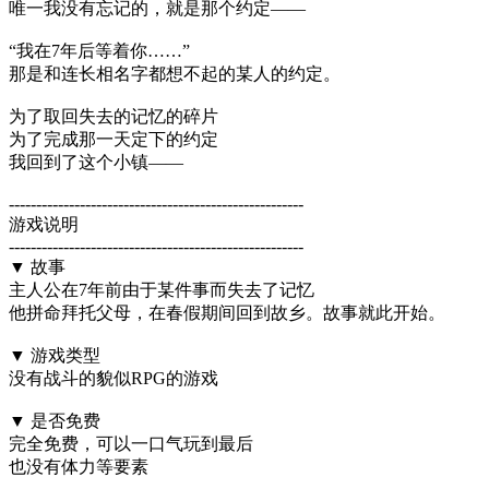
唯一我没有忘记的，就是那个约定——
“我在7年后等着你……”
那是和连长相名字都想不起的某人的约定。
为了取回失去的记忆的碎片
为了完成那一天定下的约定
我回到了这个小镇——
------------------------------------------------------
游戏说明
------------------------------------------------------
▼ 故事
主人公在7年前由于某件事而失去了记忆
他拼命拜托父母，在春假期间回到故乡。故事就此开始。
▼ 游戏类型
没有战斗的貌似RPG的游戏
▼ 是否免费
完全免费，可以一口气玩到最后
也没有体力等要素