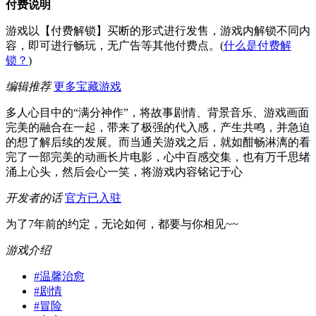
付费说明
游戏以【付费解锁】买断的形式进行发售，游戏内解锁不同内
容，即可进行畅玩，无广告等其他付费点。(
什么是付费解
锁？
)
编辑推荐
更多宝藏游戏
多人心目中的“满分神作”，将故事剧情、背景音乐、游戏画面
完美的融合在一起，带来了极强的代入感，产生共鸣，并急迫
的想了解后续的发展。而当通关游戏之后，就如酣畅淋漓的看
完了一部完美的动画长片电影，心中百感交集，也有万千思绪
涌上心头，然后会心一笑，将游戏内容铭记于心
开发者的话
官方已入驻
为了7年前的约定，无论如何，都要与你相见~~
游戏介绍
#
温馨治愈
#
剧情
#
冒险