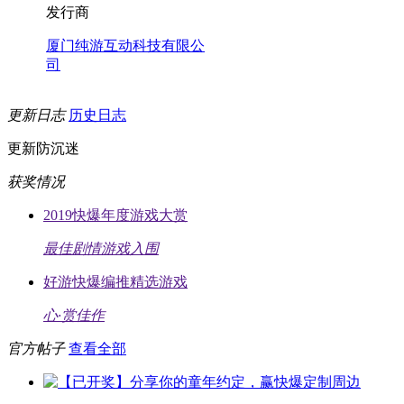
发行商
厦门纯游互动科技有限公
司
更新日志
历史日志
更新防沉迷
获奖情况
2019快爆年度游戏大赏
最佳剧情游戏入围
好游快爆编推精选游戏
心·赏佳作
官方帖子
查看全部