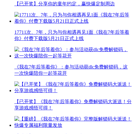
【已开奖】分享你的童年约定，赢快爆定制周边
17711次、7年，只为与你相遇再见1面《我在7年后等着
你》付费下载版5月21日正式上线
《我在7年后等着你》：参与活动获dlc免费解锁码，这
一次快爆陪你一起等花开
【已开奖】《我在7年后等着你》免费解锁码大派送！分
享游戏感悟可得！