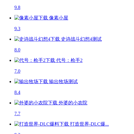
9.8
像素小屋
9.3
史诗战斗幻想4
测试
8.0
代号：枪手2
7.0
输出牧场
测试
8.4
外婆的小农院
7.7
打造世界-DLC爆...