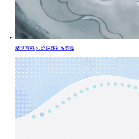
精灵百科|烈焰破坏神&墨魂