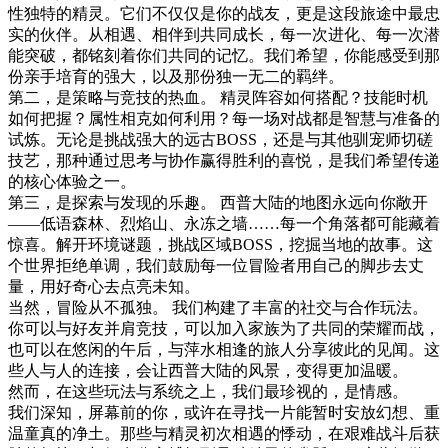
性独特的精灵。它们不仅仅是你的战友，更是这段旅途中最忠
实的伙伴。从相遇、相伴到共同成长，每一次进化、每一次潜
能突破，都铭刻着你们共同的记忆。我们希望，你能感受到那
份亲手培育的强大，以及那份独一无二的羁绊。
第二，是策略与竞技的热血。 精灵阵容如何搭配？技能时机
如何把握？属性相克如何利用？每一场对战都是智慧与准备的
试炼。无论是挑战强大的远古BOSS，还是与其他驯宠师切磋
技艺，那种通过思考与协作赢得胜利的喜悦，是我们希望传递
的核心体验之一。
第三，是探索与发现的乐趣。 西普大陆的地图永远向你敞开
——低语森林、烈焰山、永冻之墙……每一个角落都可能藏着
惊喜。解开环境谜题，挑战区域BOSS，挖掘当地的故事。这
个世界拒绝单调，我们鼓励每一位冒险者用自己的脚步去丈
量，用好奇心去点亮未知。
当然，冒险从不孤独。 我们构建了丰富的社交与合作玩法。
你可以与好友并肩竞技，可以加入家族为了共同的荣耀而战，
也可以在悠闲的午后，与萍水相逢的旅人分享彼此的见闻。这
些人与人的连接，会让西普大陆的风景，变得更加温暖。
然而，在这些玩法与系统之上，我们最珍视的，是情感。
我们深知，屏幕前的你，或许在寻找一片能暂时安放幻想、重
温童真的净土。那些与精灵初次相遇的悸动，在艰难战斗后获