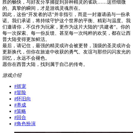
胜的畅快，与好友分享捕捉到异种精灵的雀跃……这些细微
的、真挚的瞬间，才是游戏灵魂所在。
因此，这份“开发者的话”并非指引，而是一封邀请函与一份承
诺。我们承诺，将持续守护这个世界的平衡、精彩与温度。我
们邀请你，不仅作为玩家，更作为这片大陆的“共建者”。你的
每一次探索、每一份反馈、甚至每一次纯粹的欢笑，都在让西
普大陆变得更加鲜活。
最后，请记住，最强的精灵或许会被更替，顶级的圣灵或许会
更新换代，但你在旅途中收获的勇气、友谊与那些闪闪发光的
回忆，永远不会褪色。
愿你在西普大陆，找到属于自己的传奇。
游戏介绍
#
抓宠
#
冒险
#
怀旧向
#
养成
#
策略
#
回合
#
角色扮演