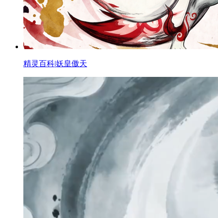
精灵百科|妖皇傲天