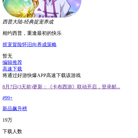
西普大陆-经典捉宠养成
相约西普，重逢最初的快乐
抓宠
冒险
怀旧向
养成
策略
暂无
编辑推荐
高速下载
将通过好游快爆APP高速下载该游戏
8月7日(3天前)更新：《卡布西游》联动开启，登录邮...
#
99+
新品飙升榜
19万
下载人数