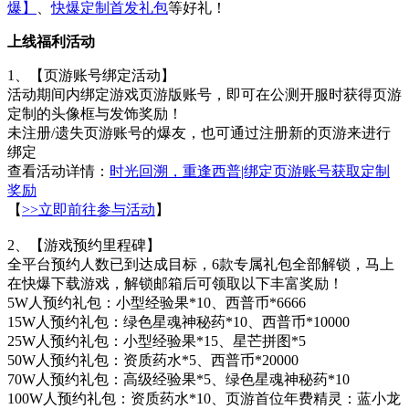
爆】
、
快爆定制首发礼包
等好礼！
上线福利活动
1、【页游账号绑定活动】
活动期间内绑定游戏页游版账号，即可在公测开服时获得页游
定制的头像框与发饰奖励！
未注册/遗失页游账号的爆友，也可通过注册新的页游来进行
绑定
查看活动详情：
时光回溯，重逢西普|绑定页游账号获取定制
奖励
【
>>立即前往参与活动
】
2、【游戏预约里程碑】
全平台预约人数已到达成目标，6款专属礼包全部解锁，马上
在快爆下载游戏，解锁邮箱后可领取以下丰富奖励！
5W人预约礼包：小型经验果*10、西普币*6666
15W人预约礼包：绿色星魂神秘药*10、西普币*10000
25W人预约礼包：小型经验果*15、星芒拼图*5
50W人预约礼包：资质药水*5、西普币*20000
70W人预约礼包：高级经验果*5、绿色星魂神秘药*10
100W人预约礼包：资质药水*10、页游首位年费精灵：蓝小龙