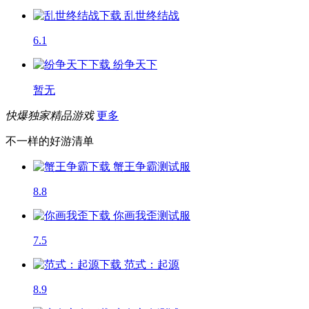
乱世终结战
6.1
纷争天下
暂无
快爆独家精品游戏
更多
不一样的好游清单
蟹王争霸
测试服
8.8
你画我歪
测试服
7.5
范式：起源
8.9