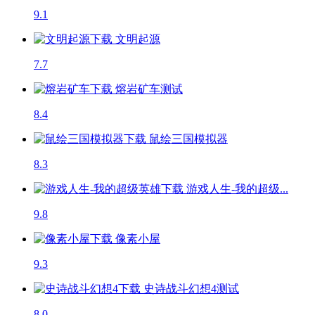
9.1
文明起源
7.7
熔岩矿车
测试
8.4
鼠绘三国模拟器
8.3
游戏人生-我的超级...
9.8
像素小屋
9.3
史诗战斗幻想4
测试
8.0