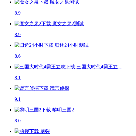
魔女之泉
测试
8.9
魔女之泉2
测试
8.9
归途24小时
测试
8.6
三国大时代4霸王立...
8.1
谎言侦探
9.1
黎明三国2
8.0
脑裂