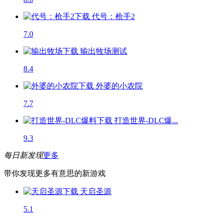
代号：枪手2
7.0
输出牧场
测试
8.4
外婆的小农院
7.7
打造世界-DLC爆...
9.3
每日新发现
更多
带你发现更多有意思的新游戏
天启圣源
5.1