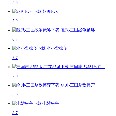
5.6
萌将风云
7.9
偃武-三国战争策略
6.7
小小曹操传
7.7
三国志·战略版-真...
7.0
夺帅-三国杀敌博弈
5.9
七雄纷争
8.7