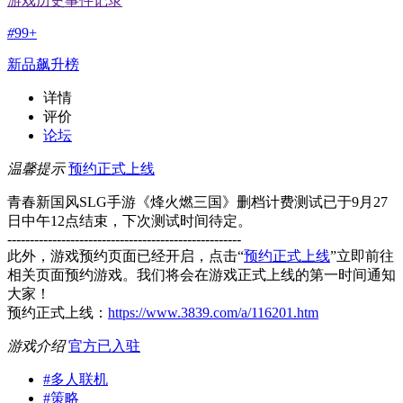
游戏历史事件记录
#
99+
新品飙升榜
详情
评价
论坛
温馨提示
预约正式上线
青春新国风SLG手游《烽火燃三国》删档计费测试已于9月27
日中午12点结束，下次测试时间待定。
----------------------------------------------------
此外，游戏预约页面已经开启，点击“
预约正式上线
”立即前往
相关页面预约游戏。我们将会在游戏正式上线的第一时间通知
大家！
预约正式上线：
https://www.3839.com/a/116201.htm
游戏介绍
官方已入驻
#
多人联机
#
策略