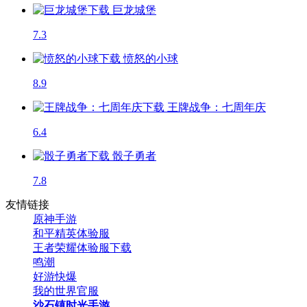
巨龙城堡
7.3
愤怒的小球
8.9
王牌战争：七周年庆
6.4
骰子勇者
7.8
友情链接
原神手游
和平精英体验服
王者荣耀体验服下载
鸣潮
好游快爆
我的世界官服
沙石镇时光手游