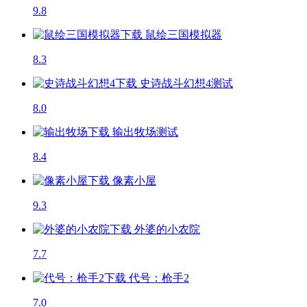
9.8
鼠绘三国模拟器
8.3
史诗战斗幻想4
测试
8.0
输出牧场
测试
8.4
像素小屋
9.3
外婆的小农院
7.7
代号：枪手2
7.0