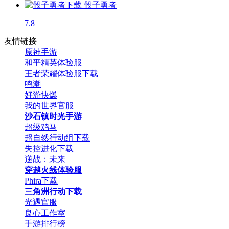
骰子勇者
7.8
友情链接
原神手游
和平精英体验服
王者荣耀体验服下载
鸣潮
好游快爆
我的世界官服
沙石镇时光手游
超级鸡马
超自然行动组下载
失控进化下载
逆战：未来
穿越火线体验服
Phira下载
三角洲行动下载
光遇官服
良心工作室
手游排行榜