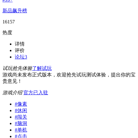
新品飙升榜
16157
热度
详情
评价
论坛
3
试玩抢先体验
了解试玩
游戏尚未发布正式版本，欢迎抢先试玩测试体验，提出你的宝
贵意见！
游戏介绍
官方已入驻
#
像素
#
休闲
#
闯关
#
脑洞
#
单机
#
点击