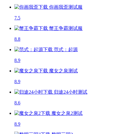
你画我歪
测试服
7.5
蟹王争霸
测试服
8.8
范式：起源
8.9
魔女之泉
测试
8.9
归途24小时
测试
8.6
魔女之泉2
测试
8.9