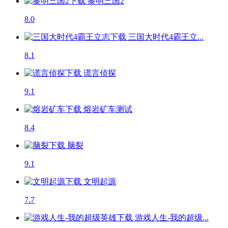
黎明三国2
8.0
三国大时代4霸王立...
8.1
谎言侦探
9.1
熔岩矿车
测试
8.4
脑裂
9.1
文明起源
7.7
游戏人生-我的超级...