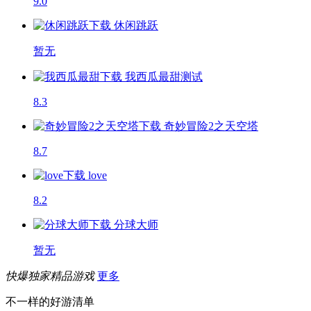
9.0
休闲跳跃
暂无
我西瓜最甜
测试
8.3
奇妙冒险2之天空塔
8.7
love
8.2
分球大师
暂无
快爆独家精品游戏
更多
不一样的好游清单