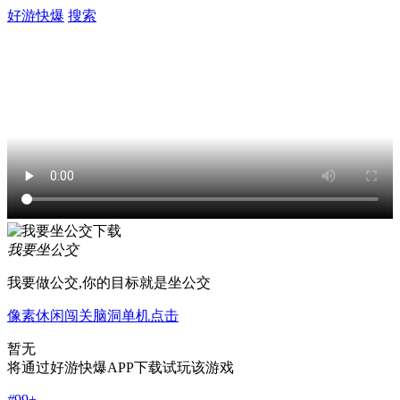
好游快爆
搜索
我要坐公交
我要做公交,你的目标就是坐公交
像素
休闲
闯关
脑洞
单机
点击
暂无
将通过好游快爆APP下载试玩该游戏
#
99+