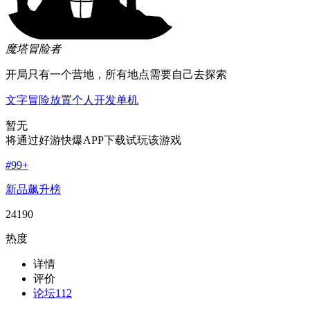
魔塔冒险者
开局只有一个营地，所有地点需要自己去探索
文字
冒险
放置
个人开发
单机
暂无
将通过好游快爆APP下载试玩该游戏
#
99+
新品飙升榜
24190
热度
详情
评价
论坛
112