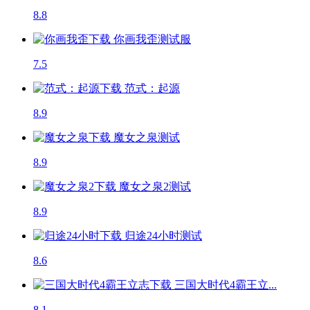
8.8
你画我歪
测试服
7.5
范式：起源
8.9
魔女之泉
测试
8.9
魔女之泉2
测试
8.9
归途24小时
测试
8.6
三国大时代4霸王立...
8.1