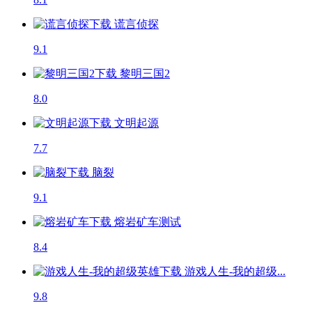
谎言侦探
9.1
黎明三国2
8.0
文明起源
7.7
脑裂
9.1
熔岩矿车
测试
8.4
游戏人生-我的超级...
9.8