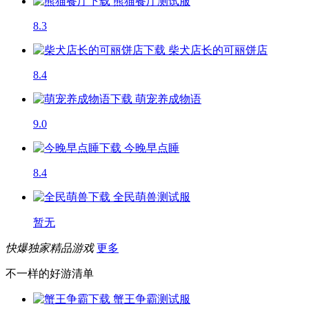
熊猫餐厅
测试服
8.3
柴犬店长的可丽饼店
8.4
萌宠养成物语
9.0
今晚早点睡
8.4
全民萌兽
测试服
暂无
快爆独家精品游戏
更多
不一样的好游清单
蟹王争霸
测试服