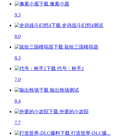
像素小屋
9.3
史诗战斗幻想4
测试
8.0
鼠绘三国模拟器
8.3
代号：枪手2
7.0
输出牧场
测试
8.4
外婆的小农院
7.7
打造世界-DLC爆...