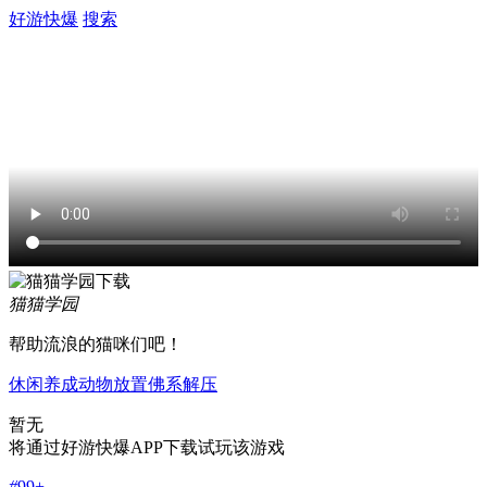
好游快爆
搜索
猫猫学园
帮助流浪的猫咪们吧！
休闲
养成
动物
放置
佛系
解压
暂无
将通过好游快爆APP下载试玩该游戏
#
99+