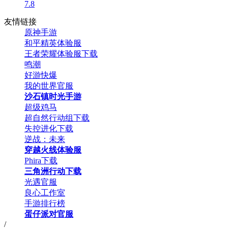
7.8
友情链接
原神手游
和平精英体验服
王者荣耀体验服下载
鸣潮
好游快爆
我的世界官服
沙石镇时光手游
超级鸡马
超自然行动组下载
失控进化下载
逆战：未来
穿越火线体验服
Phira下载
三角洲行动下载
光遇官服
良心工作室
手游排行榜
蛋仔派对官服
/