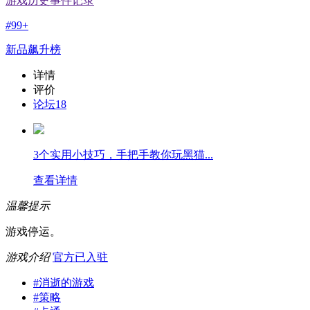
游戏历史事件记录
#
99+
新品飙升榜
详情
评价
论坛
18
3个实用小技巧，手把手教你玩黑猫...
查看详情
温馨提示
游戏停运。
游戏介绍
官方已入驻
#
消逝的游戏
#
策略