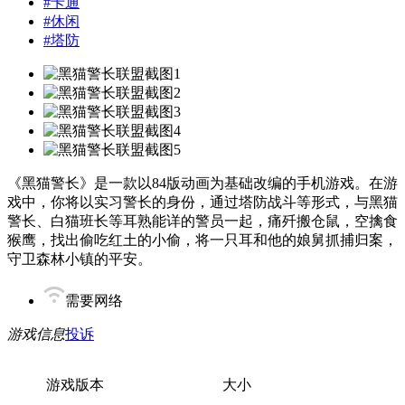
#
卡通
#
休闲
#
塔防
《黑猫警长》是一款以84版动画为基础改编的手机游戏。在游
戏中，你将以实习警长的身份，通过塔防战斗等形式，与黑猫
警长、白猫班长等耳熟能详的警员一起，痛歼搬仓鼠，空擒食
猴鹰，找出偷吃红土的小偷，将一只耳和他的娘舅抓捕归案，
守卫森林小镇的平安。
需要网络
游戏信息
投诉
游戏版本
大小