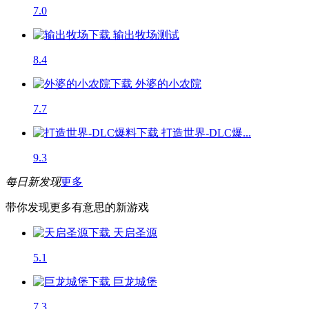
7.0
输出牧场
测试
8.4
外婆的小农院
7.7
打造世界-DLC爆...
9.3
每日新发现
更多
带你发现更多有意思的新游戏
天启圣源
5.1
巨龙城堡
7.3