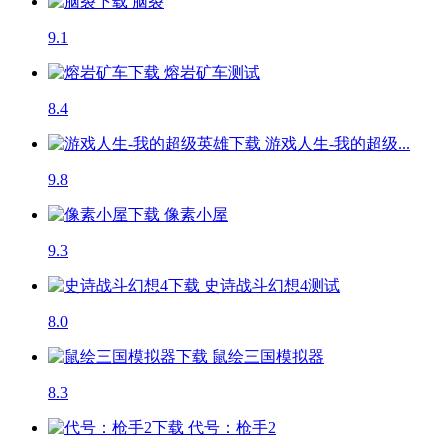
脑裂
9.1
熔岩矿车
测试
8.4
游戏人生-我的超级...
9.8
像素小屋
9.3
史诗战斗幻想4
测试
8.0
鼠绘三国模拟器
8.3
代号：枪手2