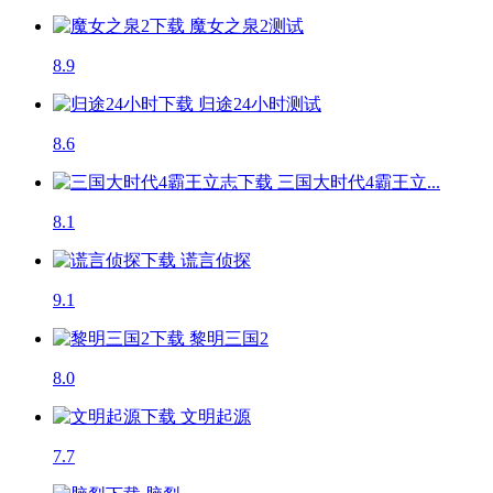
魔女之泉2
测试
8.9
归途24小时
测试
8.6
三国大时代4霸王立...
8.1
谎言侦探
9.1
黎明三国2
8.0
文明起源
7.7