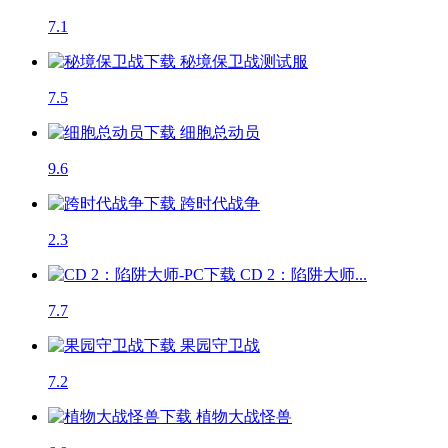
7.1
秘境保卫战
测试服
7.5
细胞总动员
9.6
跨时代战争
2.3
CD 2：陷阱大师...
7.7
果园守卫战
7.2
植物大战怪兽