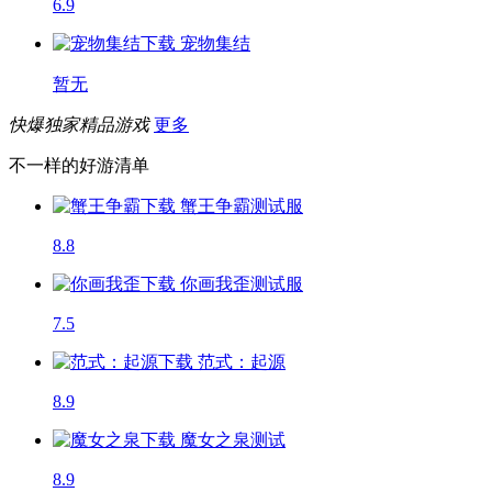
6.9
宠物集结
暂无
快爆独家精品游戏
更多
不一样的好游清单
蟹王争霸
测试服
8.8
你画我歪
测试服
7.5
范式：起源
8.9
魔女之泉
测试
8.9