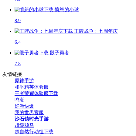
愤怒的小球
8.9
王牌战争：七周年庆
6.4
骰子勇者
7.8
友情链接
原神手游
和平精英体验服
王者荣耀体验服下载
鸣潮
好游快爆
我的世界官服
沙石镇时光手游
超级鸡马
超自然行动组下载