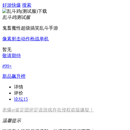
好游快爆
搜索
乱斗鸡
测试服
鬼畜魔性超级搞笑乱斗手游
像素
射击
动作
枪战
单机
暂无
敬请期待
#
99+
新品飙升榜
详情
评价
论坛
15
老爆er鉴定团评定该游戏存在侵权盗版嫌疑！
温馨提示