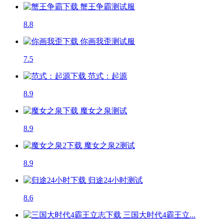
蟹王争霸
测试服
8.8
你画我歪
测试服
7.5
范式：起源
8.9
魔女之泉
测试
8.9
魔女之泉2
测试
8.9
归途24小时
测试
8.6
三国大时代4霸王立...