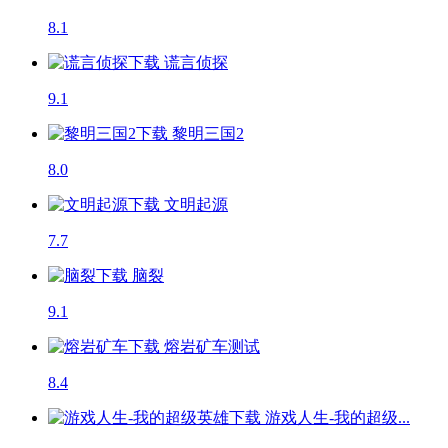
8.1
谎言侦探
9.1
黎明三国2
8.0
文明起源
7.7
脑裂
9.1
熔岩矿车
测试
8.4
游戏人生-我的超级...