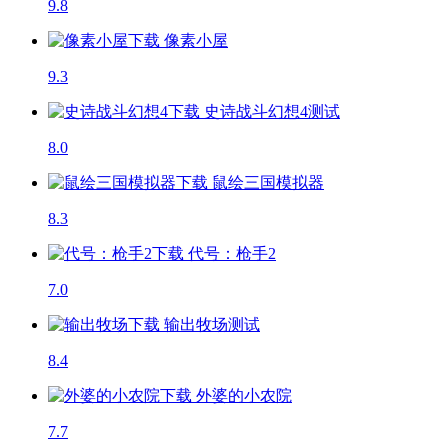
9.8
像素小屋
9.3
史诗战斗幻想4
测试
8.0
鼠绘三国模拟器
8.3
代号：枪手2
7.0
输出牧场
测试
8.4
外婆的小农院
7.7