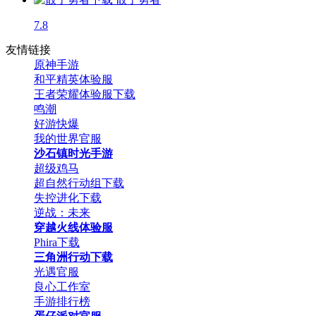
7.8
友情链接
原神手游
和平精英体验服
王者荣耀体验服下载
鸣潮
好游快爆
我的世界官服
沙石镇时光手游
超级鸡马
超自然行动组下载
失控进化下载
逆战：未来
穿越火线体验服
Phira下载
三角洲行动下载
光遇官服
良心工作室
手游排行榜