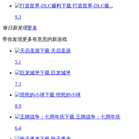
打造世界-DLC爆...
9.3
每日新发现
更多
带你发现更多有意思的新游戏
天启圣源
5.1
巨龙城堡
7.3
愤怒的小球
8.9
王牌战争：七周年庆
6.4
骰子勇者