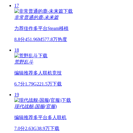
17
非常普通的鹿-未来篇
力荐佳作
多平台
Steam移植
8.8分
451.96M
577.8万热度
18
荒野乱斗
编辑推荐
多人联机
竞技
6.7分
1.79G
221.5万下载
19
现代战舰-国服(官服)
编辑推荐
多平台
多人联机
7.0分
2.63G
38.9万下载