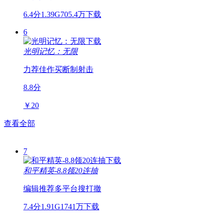
6.4分
1.39G
705.4万下载
6
光明记忆：无限
力荐佳作
买断制
射击
8.8分
￥20
查看全部
7
和平精英-8.8领20连抽
编辑推荐
多平台
搜打撤
7.4分
1.91G
1741万下载