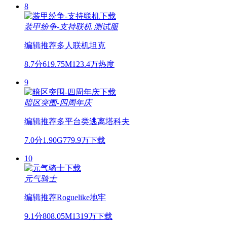
8
装甲纷争-支持联机
测试服
编辑推荐
多人联机
坦克
8.7分
619.75M
123.4万热度
9
暗区突围-四周年庆
编辑推荐
多平台
类逃离塔科夫
7.0分
1.90G
779.9万下载
10
元气骑士
编辑推荐
Roguelike
地牢
9.1分
808.05M
1319万下载