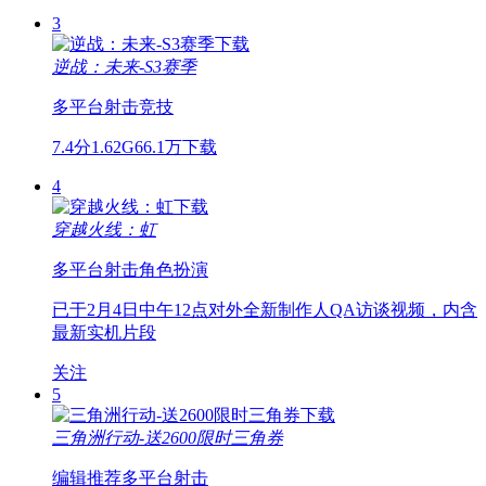
3
逆战：未来-S3赛季
多平台
射击
竞技
7.4分
1.62G
66.1万下载
4
穿越火线：虹
多平台
射击
角色扮演
已于2月4日中午12点对外全新制作人QA访谈视频，内含
最新实机片段
关注
5
三角洲行动-送2600限时三角券
编辑推荐
多平台
射击