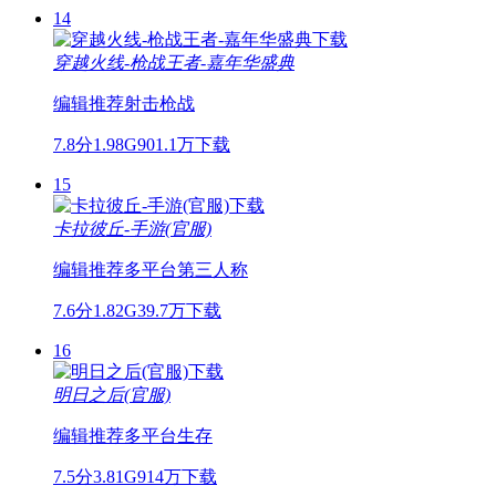
14
穿越火线-枪战王者-嘉年华盛典
编辑推荐
射击
枪战
7.8分
1.98G
901.1万下载
15
卡拉彼丘-手游(官服)
编辑推荐
多平台
第三人称
7.6分
1.82G
39.7万下载
16
明日之后(官服)
编辑推荐
多平台
生存
7.5分
3.81G
914万下载