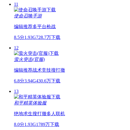
11
使命召唤手游
编辑推荐
多平台
枪战
8.5分
1.93G
728.7万下载
12
萤火突击(官服)
编辑推荐
战术竞技
搜打撤
6.8分
3.94G
430.6万下载
13
和平精英体验服
绝地求生
搜打撤
多人联机
8.0分
1.93G
1789万下载