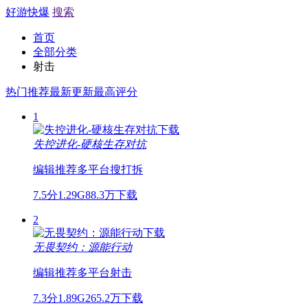
好游快爆
搜索
首页
全部分类
射击
热门推荐
最新更新
最高评分
1
失控进化-硬核生存对抗
编辑推荐
多平台
搜打拆
7.5分
1.29G
88.3万下载
2
无畏契约：源能行动
编辑推荐
多平台
射击
7.3分
1.89G
265.2万下载