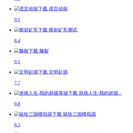
谎言侦探
9.1
熔岩矿车
测试
8.4
脑裂
9.1
文明起源
7.7
游戏人生-我的超级...
9.8
鼠绘三国模拟器
8.3