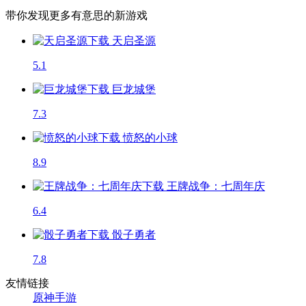
带你发现更多有意思的新游戏
天启圣源
5.1
巨龙城堡
7.3
愤怒的小球
8.9
王牌战争：七周年庆
6.4
骰子勇者
7.8
友情链接
原神手游