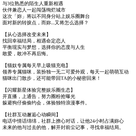
与3位熟悉的陌生人重新相遇
伙伴兼恋人一起闯荡绚烂城市
这次「妳」将以不同身分站上娱乐圈舞台
面对新的转捩点，而妳...又将怎么选择？
【从心选择改变未来】
找回幸福结局，相遇命定恋人
平衡现实与梦想，选择你的态度与人生
敢爱，敢冲不再后悔。
【猫奴专属每天早上吸猫充电】
领养专属猫咪，装扮独一无二可爱外观，每天一起萌萌互动
猫咪出门散步，还可能带回TA的小秘密回来！
【闪耀新星体验完整娱乐圈生态】
开直播，上通告，努力圈粉抢曝光
躲避狗仔偷偷约会，体验独特浪漫事件。
【社群互动邂逅心动瞬间】
电话中情话绵绵，社群上撩心对话，让他24小时占满妳心
未来的他与过去的他，解开封前尘记事，寻找幸福结局。