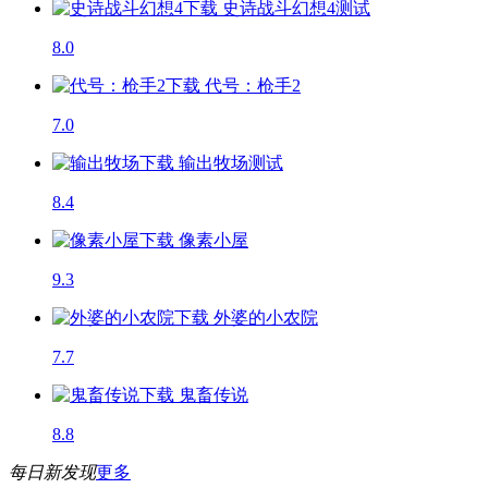
史诗战斗幻想4
测试
8.0
代号：枪手2
7.0
输出牧场
测试
8.4
像素小屋
9.3
外婆的小农院
7.7
鬼畜传说
8.8
每日新发现
更多