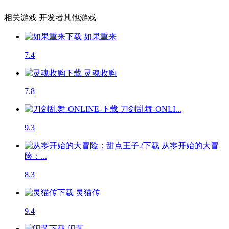
相关游戏
开发者其他游戏
如果重来
7.4
灵魂收购
7.8
刀剑乱舞-ONLI...
9.3
从零开始的大冒
险：...
8.3
灵猫传
9.4
闪艺