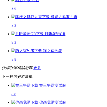
8.6
狐妖之凤唳九霄
8.3
且听琴语GR
9.3
猫之宿约者
8.8
快爆独家精品游戏
更多
不一样的好游清单
蟹王争霸
测试服
8.8
你画我歪
测试服