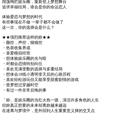
闯荡绚烂娱乐圈，重新登上梦想舞台
追求幸福结局，谁会是你的命运恋人
体验爱恋与梦想的时代
有些事现在不做 一辈子都不会做了
这一次，你的选择会是什么？
★★强烈推荐这样的妳★★
・颜控，声控，猫猫控
・热衷收集养成
・喜爱模拟经营
・想体验娱乐圈的光与暗
・对都会恋情特别向往
・喜欢充满变数的选择与多重结局
・想体会18线小透明变天后的心路历程
・喜欢轻松游玩但又能享受甜蜜剧情的游戏
・曾梦想过穿越时空
・有过一件非常后悔的事
「妳」是娱乐圈的当红火热一级，演活许多角色的人生
但妳真正想要的未来却离妳越来越远
在迷离与梦境中，意外回到人生重要意义择的交叉点