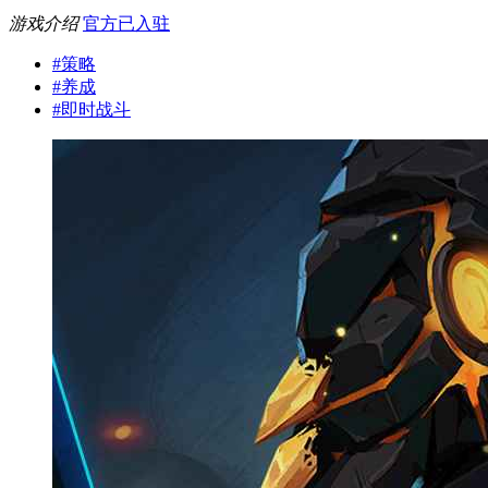
游戏介绍
官方已入驻
#
策略
#
养成
#
即时战斗